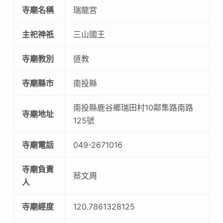
寺廟名稱
瑞龍宮
主祀神祇
三山國王
寺廟教別
道教
寺廟縣市
南投縣
南投縣鹿谷鄉瑞田村10鄰集路南路
寺廟地址
125號
寺廟電話
049-2671016
寺廟負責
蔡文周
人
寺廟經度
120.7861328125