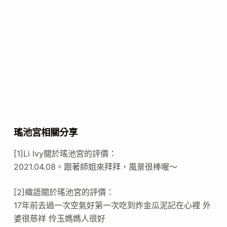
瑤池宮相關分享
[1]Li Ivy關於瑤池宮的評價：
2021.04.08。跟著師姐來拜拜，風景很棒喔～
[2]織語關於瑤池宮的評價：
17年前去過一次空氣好第一次吃到炸金瓜泥記在心裡 外
婆很慈祥 伶玉媽媽人很好