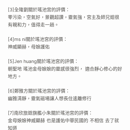
[3]全隆劉關於瑤池宮的評價：
零污染，空氣好，景觀超讚，靈氣強，宮主及師兄姐很
有親和力，值得走一趟。
[4]ms ni關於瑤池宮的評價：
神威顯赫，母娘護佑
[5]Jen huang關於瑤池宮的評價：
朝聖地 瑤池金母娘娘的靈感很強烈， 適合靜心修心的好
地方。
[6]鄭雅方關於瑤池宮的評價：
幽雅清靜，靈氣磁場讓人想長住逺離修行
[7]南欣旅遊旗艦小朱關於瑤池宮的評價：
金母娘娘神威顯赫 也是護佑中華民國的 不相信 去了就
知道