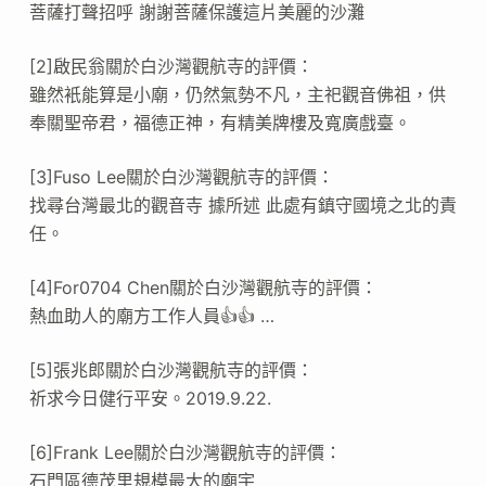
菩薩打聲招呼 謝謝菩薩保護這片美麗的沙灘
[2]啟民翁關於白沙灣觀航寺的評價：
雖然衹能算是小廟，仍然氣勢不凡，主祀觀音佛祖，供
奉關聖帝君，福德正神，有精美牌樓及寬廣戲臺。
[3]Fuso Lee關於白沙灣觀航寺的評價：
找尋台灣最北的觀音寺 據所述 此處有鎮守國境之北的責
任。
[4]For0704 Chen關於白沙灣觀航寺的評價：
熱血助人的廟方工作人員👍👍 …
[5]張兆郎關於白沙灣觀航寺的評價：
祈求今日健行平安。2019.9.22.
[6]Frank Lee關於白沙灣觀航寺的評價：
石門區德茂里規模最大的廟宇