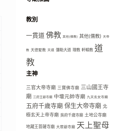
教別
佛教
一貫道
其他(儒教)
其他(佛教)
天帝
道
彌勒大道
理教
軒轅教
天德聖教
天道
教
教
主神
三山國王寺
三官大帝寺廟
三寶佛寺廟
廟
中壇元帥寺廟
九天玄女寺廟
三府王爺寺廟
五府千歲寺廟
保生大帝寺廟
北
極玄天上帝寺廟
土地公寺廟
吳府千歲寺廟
天上聖母
地藏王菩薩寺廟
大眾爺寺廟