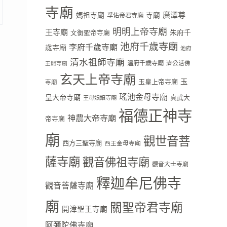
寺廟
廣澤尊
媽祖寺廟
寺廟
孚佑帝君寺廟
明明上帝寺廟
王寺廟
朱府千
文衡聖帝寺廟
池府千歲寺廟
李府千歲寺廟
歲寺廟
池府
清水祖師寺廟
溫府千歲寺廟
濟公活佛
王爺寺廟
玄天上帝寺廟
玉
玉皇上帝寺廟
寺廟
瑤池金母寺廟
皇大帝寺廟
真武大
王母娘娘寺廟
福德正神寺
神農大帝寺廟
帝寺廟
廟
觀世音菩
西方三聖寺廟
西王金母寺廟
薩寺廟
觀音佛祖寺廟
觀音大士寺廟
釋迦牟尼佛寺
觀音菩薩寺廟
廟
關聖帝君寺廟
開漳聖王寺廟
阿彌陀佛寺廟