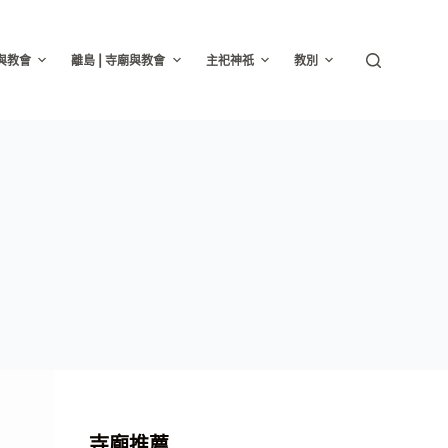
廟與教會
離島 | 寺廟與教會
主祀神祇
教別
寺廟推薦