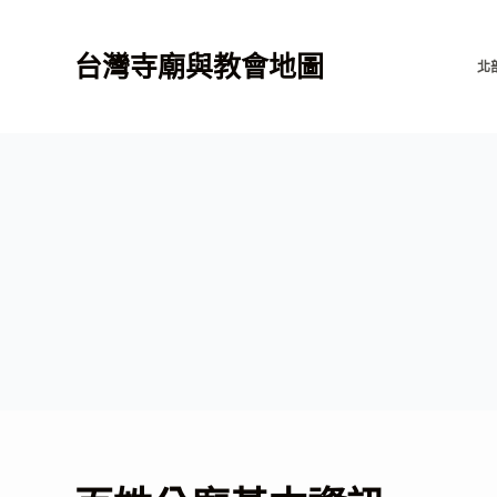
跳
至
台灣寺廟與教會地圖
北
主
要
內
容