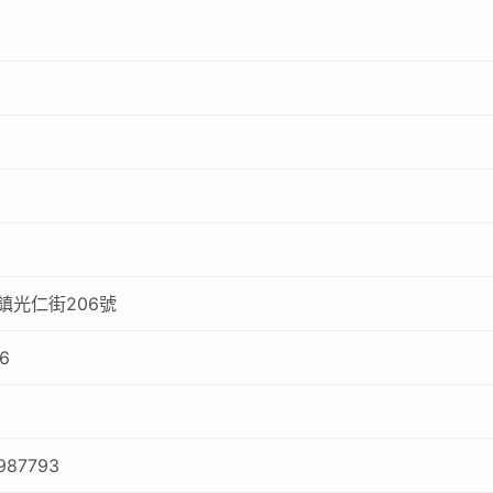
鎮光仁街206號
6
987793