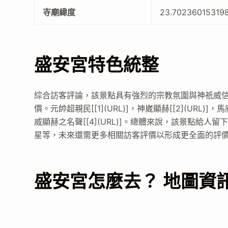
寺廟緯度
23.70236015319
盛安宮特色統整
綜合訪客評論，該景點具有強烈的宗教氛圍與神祇威
價。元帥超親民[[1](URL)]，神崴顯赫[[2](URL)
威顯赫之名聲[[4](URL)]。總體來說，該景點給人留
星等，未來還需更多相關訪客評價以形成更全面的評價摘要[[6](URL)]
盛安宮怎麼去？ 地圖資