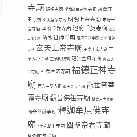
寺廟
廣澤尊
媽祖寺廟
寺廟
孚佑帝君寺廟
明明上帝寺廟
王寺廟
朱府千
文衡聖帝寺廟
池府千歲寺廟
李府千歲寺廟
歲寺廟
池府
清水祖師寺廟
溫府千歲寺廟
濟公活佛
王爺寺廟
玄天上帝寺廟
玉
玉皇上帝寺廟
寺廟
瑤池金母寺廟
皇大帝寺廟
真武大
王母娘娘寺廟
福德正神寺
神農大帝寺廟
帝寺廟
廟
觀世音菩
西方三聖寺廟
西王金母寺廟
薩寺廟
觀音佛祖寺廟
觀音大士寺廟
釋迦牟尼佛寺
觀音菩薩寺廟
廟
關聖帝君寺廟
開漳聖王寺廟
阿彌陀佛寺廟