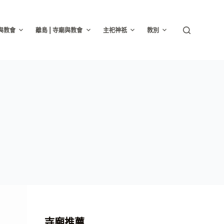
廟與教會
離島 | 寺廟與教會
主祀神祇
教別
寺廟推薦