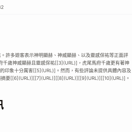
82
信。許多遊客表示神明顯赫、神威顯赫、以及靈感保祐等正面評
]，馬府千歲神威顯赫且靈感保祐[[3](URL)]，虎尾馬府千歲更有著神
下的印象十分厲害[[5](URL)]。然而，有些評論未提供具體內容及
[[7](URL)][[8](URL)][[9](URL)][[10](URL)]。
訊