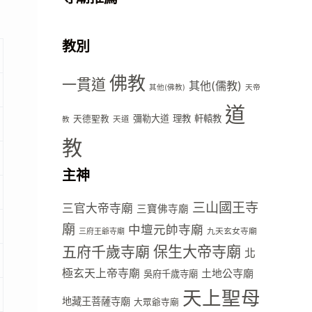
教別
佛教
一貫道
其他(儒教)
其他(佛教)
天帝
道
彌勒大道
理教
軒轅教
天德聖教
天道
教
教
主神
三山國王寺
三官大帝寺廟
三寶佛寺廟
廟
中壇元帥寺廟
九天玄女寺廟
三府王爺寺廟
五府千歲寺廟
保生大帝寺廟
北
極玄天上帝寺廟
土地公寺廟
吳府千歲寺廟
天上聖母
地藏王菩薩寺廟
大眾爺寺廟