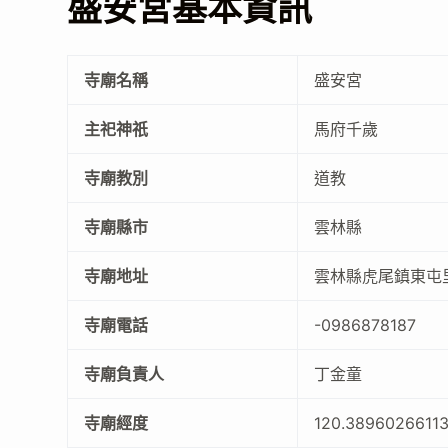
盛安宮基本資訊
寺廟名稱
盛安宮
主祀神祇
馬府千歲
寺廟教別
道教
寺廟縣市
雲林縣
寺廟地址
雲林縣虎尾鎮東屯里
寺廟電話
-0986878187
寺廟負責人
丁金童
寺廟經度
120.3896026611