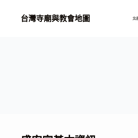
跳
至
台灣寺廟與教會地圖
北
主
要
內
容