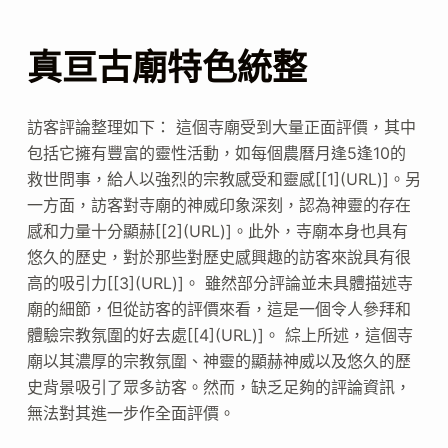
真亘古廟特色統整
訪客評論整理如下： 這個寺廟受到大量正面評價，其中
包括它擁有豐富的靈性活動，如每個農曆月逢5逢10的
救世問事，給人以強烈的宗教感受和靈感[[1](URL)]。另
一方面，訪客對寺廟的神威印象深刻，認為神靈的存在
感和力量十分顯赫[[2](URL)]。此外，寺廟本身也具有
悠久的歷史，對於那些對歷史感興趣的訪客來說具有很
高的吸引力[[3](URL)]。 雖然部分評論並未具體描述寺
廟的細節，但從訪客的評價來看，這是一個令人參拜和
體驗宗教氛圍的好去處[[4](URL)]。 綜上所述，這個寺
廟以其濃厚的宗教氛圍、神靈的顯赫神威以及悠久的歷
史背景吸引了眾多訪客。然而，缺乏足夠的評論資訊，
無法對其進一步作全面評價。