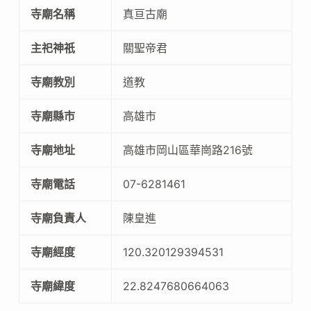
寺廟名稱
真亘古廟
主祀神祇
關聖帝君
寺廟教別
道教
寺廟縣市
高雄市
寺廟地址
高雄市岡山區華崗路216號
寺廟電話
07-6281461
寺廟負責人
陳皇進
寺廟經度
120.320129394531
寺廟緯度
22.8247680664063