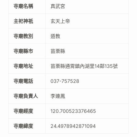
寺廟名稱
真武宮
主祀神祇
玄天上帝
寺廟教別
道教
寺廟縣市
苗栗縣
寺廟地址
苗栗縣通霄鎮內湖里14鄰135號
寺廟電話
037-757528
寺廟負責人
李連鳳
寺廟經度
120.700523376465
寺廟緯度
24.4978942871094