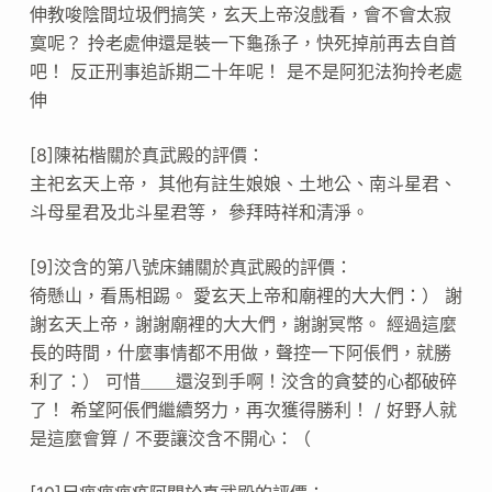
伸教唆陰間垃圾們搞笑，玄天上帝沒戲看，會不會太寂
寞呢？ 拎老處伸還是裝一下龜孫子，快死掉前再去自首
吧！ 反正刑事追訴期二十年呢！ 是不是阿犯法狗拎老處
伸
[8]陳祐楷關於真武殿的評價：
主祀玄天上帝， 其他有註生娘娘、土地公、南斗星君、
斗母星君及北斗星君等， 參拜時祥和清淨。
[9]洨含的第八號床鋪關於真武殿的評價：
徛懸山，看馬相踢。 愛玄天上帝和廟裡的大大們：） 謝
謝玄天上帝，謝謝廟裡的大大們，謝謝冥幣。 經過這麼
長的時間，什麼事情都不用做，聲控一下阿倀們，就勝
利了：） 可惜＿＿還沒到手啊！洨含的貪婪的心都破碎
了！ 希望阿倀們繼續努力，再次獲得勝利！ / 好野人就
是這麼會算 / 不要讓洨含不開心：（