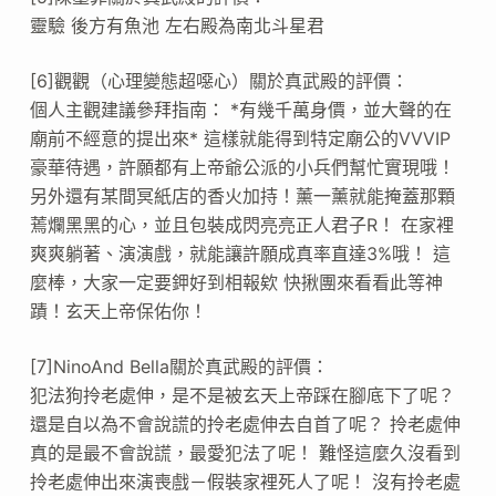
靈驗 後方有魚池 左右殿為南北斗星君
[6]觀觀（心理變態超噁心）關於真武殿的評價：
個人主觀建議參拜指南： *有幾千萬身價，並大聲的在
廟前不經意的提出來* 這樣就能得到特定廟公的VVVIP
豪華待遇，許願都有上帝爺公派的小兵們幫忙實現哦！
另外還有某間冥紙店的香火加持！薰一薰就能掩蓋那顆
蔫爛黑黑的心，並且包裝成閃亮亮正人君子R！ 在家裡
爽爽躺著、演演戲，就能讓許願成真率直達3%哦！ 這
麼棒，大家一定要鉀好到相報欸 快揪團來看看此等神
蹟！玄天上帝保佑你！
[7]NinoAnd Bella關於真武殿的評價：
犯法狗拎老處伸，是不是被玄天上帝踩在腳底下了呢？
還是自以為不會說謊的拎老處伸去自首了呢？ 拎老處伸
真的是最不會說謊，最愛犯法了呢！ 難怪這麼久沒看到
拎老處伸出來演喪戲－假裝家裡死人了呢！ 沒有拎老處