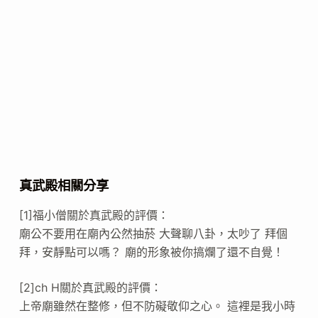
真武殿相關分享
[1]福小僧關於真武殿的評價：
廟公不要用在廟內公然抽菸 大聲聊八卦，太吵了 拜個
拜，安靜點可以嗎？ 廟的形象被你搞爛了還不自覺！
[2]ch H關於真武殿的評價：
上帝廟雖然在整修，但不防礙敬仰之心。 這裡是我小時