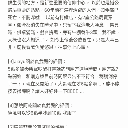
候生長的地方，是新營重要的信仰中心。 以前也是搭公
路局重要的站點，60年前在這裡活躍的人們，如今都已
死亡，不勝唏噓！ 以前有打鐵店，有2座公路局賣票
亭，如今都消失在時光中，只留下我這老人嘆息！ 祭典
時，供桌滿滿，戲台拚場，旁有牛棚養牛3頭，我不說，
大概也沒人知道了。 如今上帝爺公依舊在，只是人事已
非，廟後看著魚兒悠遊，往事浮上心頭。
[3]Jiayu關於真武殿的評價：
5點多被奏樂聲吵醒打電話詢問廟方遶境時間，廟方說7
點開始，和廟方說目前時間跟公告不不符合，稍稍消停
了一下，現在又開始了，大哥現在才6點多啊…，能不能
按表操課啊？讓人好好睡一下😵‍💫😵‍💫 …
[4]蔥燒阿乾關於真武殿的評價：
繞境可以從6點半吵到10點 我服了
[5]陳墨菲關於真武殿的評價：