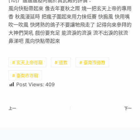
[10]尸瘟瘟瘟疫阿關於真武殿的評價：
風向快點帶起來 像去年夏秋之際 燒一把玄天上帝的專用
香 秋風漫延時 把瘋子圍起來用力抹低賽 快搧風 快用嘴
吹一吹風 快烤熟的鴿子不要讓牠飛走了 記得向來參拜的
大神們哭吼 戲份要充足 能流淚的流淚 流不出淚的就流
鼻涕吧 風向快點帶起來
# 玄天上帝寺廟
# 道教
# 臺南市道教
# 臺南市寺廟
Post Views:
409
上一
下一