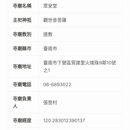
寺廟名稱
眾安堂
主祀神祇
觀世音菩薩
寺廟教別
道教
寺廟縣市
臺南市
臺南市下營區賀建里火燒珠9鄰10號
寺廟地址
之1
寺廟電話
06-6893022
寺廟負責
張登村
人
寺廟經度
120.283012390137