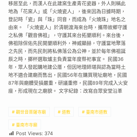
移居至此，而漢人在此建窯生產青花瓷器，外人則稱此
地為「花窯人」或「火燒瓷人」，後來因為日據時期，
登記時「瓷」與「珠」同音，而成為「火燒珠」地名之
由來。 「火燒瓷人」於清朝渡海來台時，攜帶故鄉守護
之私佛「觀音佛祖」，守護其來台拓墾順利。來台後，
佛祖除保佑先民開墾順利外，神威顯赫，守護當地聚落
之先民，而先民則將私佛落公為公神，並於每年佛祖誕
辰之時，擲杯選取爐主負責當年度祭祀事宜。 民國36
年，眾人發起購地建公厝，但因地理師堪與認為當時土
地不適合建廟而售出，民國56年在購買現址廟地，民國
87年與廟體受損嚴重，研議重修，民國89年完成入火安
座，形成現在之廟貌。 文字紀錄：改寫自眾安堂沿革
# 觀世音菩薩寺廟
# 道教
# 臺南市道教
# 臺南市寺廟
Post Views:
374