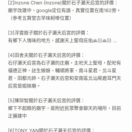
[2]Inzone Chen (Inzone)關於石子瀨天后宮的評價：
廟宇改建中，google定位有誤，真實位置在南182旁。
（參考五賢堂古早味蚵嗲位置）
[3]浮雲遊子關於石子瀨天后宮的評價：
有鄉下人情味的地方，感謝天上聖母庇佑🙏🏻🙏🏻 …
[4]田舍夫關於石子瀨天后宮的評價：
石仔瀨天后宮為石子瀨的庄廟，主祀天上聖母，配祀有
福德正神、註生娘娘、輔順將軍、南斗星君、北斗星
君、田都元帥。石子瀨天后宮和安南區北汕尾鹿耳門天
后宮是姐妺廟。
[5]陳琮智關於石子瀨天后宮的評價：
鄉下不起眼的廟宇，是附近民眾聚會聊天的場所，目前
正擴建中
[6]TONY YAN關於石子瀨天后宮的評價：