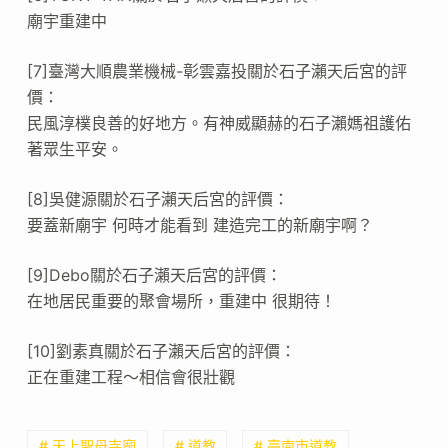
廟宇重建中
[7]臺灣大順農業機械-彰雲嘉投關於石子瀨天后宮的評
價：
民風淳樸良善的好地方。有神威顯赫的石子瀨媽祖護佑
著眾生平安。
[8]吳健源關於石子瀨天后宮的評價：
要蓋新廟宇 何時才能看到 建造完工的新廟宇啊？
[9]Debo關於石子瀨天后宮的評價：
在地居民重要的聚會場所，重建中 很期待！
[10]劉素真關於石子瀨天后宮的評價：
正在重建工程～相信會很壯觀
# 天上聖母寺廟
# 道教
# 臺南市道教