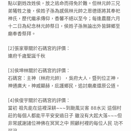
點以劉姓改姓侯，放之逃命而得免於難。但林元帥三兄
弟犧牲之後，侯姓子孫為感佩林元帥之恩德逐將其奉祀
神氏，歷代繼承傳仰，香馨不絕以至今；每逢農曆六月
十二日為紀念林元帥祭日，侯姓子孫無論出外皆歸鄉至
廟奉香祭拜。
[2]張家華關於石碼宮的評價：
連府千歲聖誕千秋
[3]侯坤林關於石碼宮的評價：
石碼宮：主神（林府元帥），吳府大人，暨列位正神，
神通廣大，神威顯赫，庇護鄉民，追討廟產還原公道。
[4]侯俊宇關於石碼宮的評價：
當初 祖先能在這裡深耕~~~到颱風災害 88水災 這個村
莊的每個人都能平平安安過日子 雖沒有大起大落~~~但
非常感謝諸位神佛在冥冥之中 照顧村裡的每位人民 功不
可沒