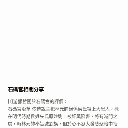
石碼宮相關分享
[1]游振哲關於石碼宮的評價：
石碼宮沿革 依傳說主祀林元帥緣係侯氏祖上大恩人，概
在明代時期侯姓先氏原姓劉，被奸黨陷害，將有滅門之
虞，時林元帥奉旨滅劉族，但於心不忍大發慈悲暗中指