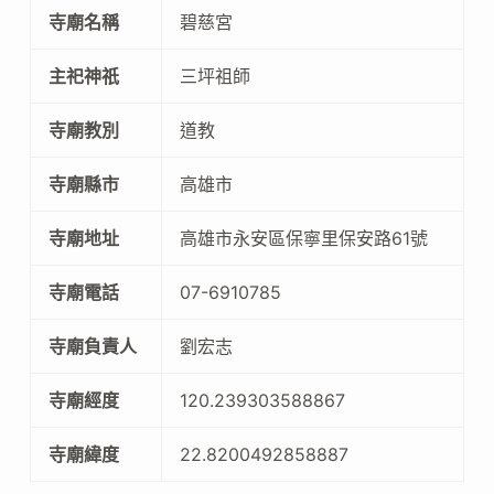
寺廟名稱
碧慈宮
主祀神祇
三坪祖師
寺廟教別
道教
寺廟縣市
高雄市
寺廟地址
高雄市永安區保寧里保安路61號
寺廟電話
07-6910785
寺廟負責人
劉宏志
寺廟經度
120.239303588867
寺廟緯度
22.8200492858887