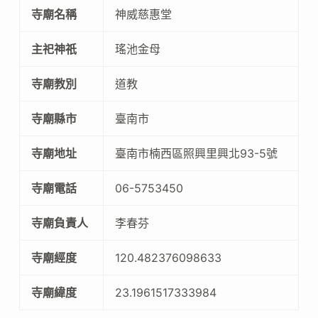
寺廟名稱
神威慈惠堂
主祀神祇
瑤池金母
寺廟教別
道教
寺廟縣市
臺南市
寺廟地址
臺南市楠西區照興里興北93-5號
寺廟電話
06-5753450
寺廟負責人
李春芬
寺廟經度
120.482376098633
寺廟緯度
23.1961517333984