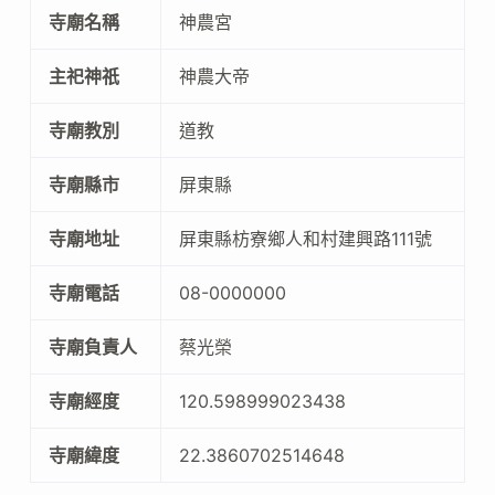
寺廟名稱
神農宮
主祀神祇
神農大帝
寺廟教別
道教
寺廟縣市
屏東縣
寺廟地址
屏東縣枋寮鄉人和村建興路111號
寺廟電話
08-0000000
寺廟負責人
蔡光榮
寺廟經度
120.598999023438
寺廟緯度
22.3860702514648