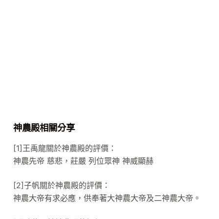
神農殿相關分享
[1]王禹龍關於神農殿的評價：
神農先帝 慈悲，莊嚴 列位眾神 神威顯赫
[2]子帆關於神農殿的評價：
神農大帝有求必應，供奉著大神農大帝及二神農大帝。