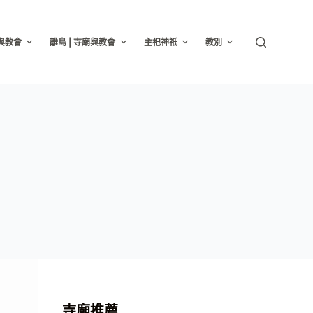
廟與教會
離島 | 寺廟與教會
主祀神祇
教別
寺廟推薦