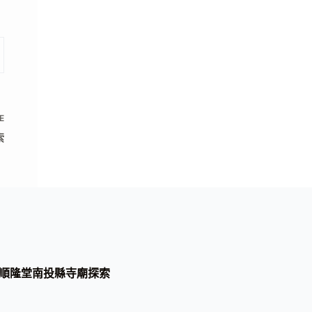
E
索
順隆堂南投縣寺廟探索