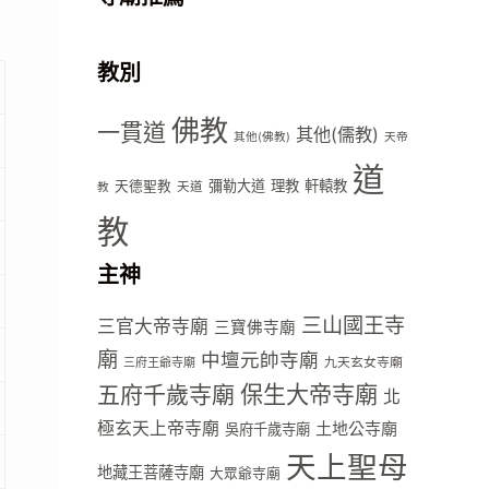
教別
佛教
一貫道
其他(儒教)
其他(佛教)
天帝
道
彌勒大道
理教
軒轅教
天德聖教
天道
教
教
主神
三山國王寺
三官大帝寺廟
三寶佛寺廟
廟
中壇元帥寺廟
九天玄女寺廟
三府王爺寺廟
五府千歲寺廟
保生大帝寺廟
北
極玄天上帝寺廟
土地公寺廟
吳府千歲寺廟
天上聖母
地藏王菩薩寺廟
大眾爺寺廟