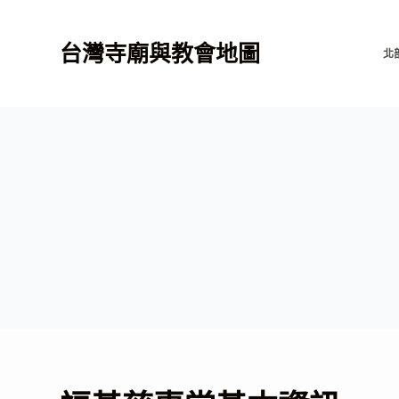
跳
至
台灣寺廟與教會地圖
北
主
要
內
容