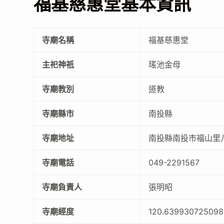
福基慈惠堂基本資訊
寺廟名稱
福基慈惠堂
主祀神祇
瑤池金母
寺廟教別
道教
寺廟縣市
南投縣
寺廟地址
南投縣南投市福山里八
寺廟電話
049-2291567
寺廟負責人
張明昭
寺廟經度
120.639930725098