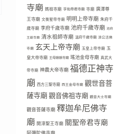
寺廟
廣澤尊
媽祖寺廟
寺廟
孚佑帝君寺廟
明明上帝寺廟
王寺廟
朱府千
文衡聖帝寺廟
池府千歲寺廟
李府千歲寺廟
歲寺廟
池府
清水祖師寺廟
溫府千歲寺廟
濟公活佛
王爺寺廟
玄天上帝寺廟
玉
玉皇上帝寺廟
寺廟
瑤池金母寺廟
皇大帝寺廟
真武大
王母娘娘寺廟
福德正神寺
神農大帝寺廟
帝寺廟
廟
觀世音菩
西方三聖寺廟
西王金母寺廟
薩寺廟
觀音佛祖寺廟
觀音大士寺廟
釋迦牟尼佛寺
觀音菩薩寺廟
廟
關聖帝君寺廟
開漳聖王寺廟
阿彌陀佛寺廟