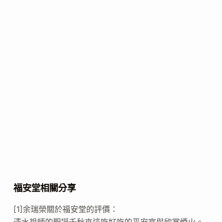
福安堂相關分享
[1]余瑞榮關於福安堂的評價：
清水祖師的聖誕千秋來這吃好吃的平安宴與欣賞煙火。