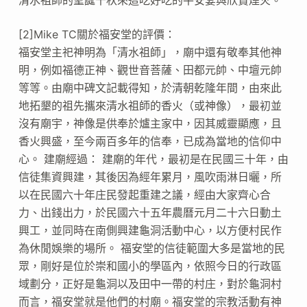
[2]Mike TC關於福安堂的評價：
福安堂主祀神明為「清水祖師」，廟中還有敬奉其他神
明，例如福德正神、觀世音菩薩、田都元帥、中壇元帥
等等。由廟中碑文記載得知，於清朝乾隆年間，由來此
地拓墾的祖先攜來清水祖師的香火（或神像），最初並
沒有廟宇，神像是供奉於爐主家中，因其威靈顯應，且
香火興盛，至今兩百多年的信奉，已成為當地的信仰中
心。 建廟經過： 建廟的年代，最初是在民國三十年，由
信徒集資興建，其後因為經年累月，風吹雨淋日曬，所
以在民國六十年庄民發起重建之議，經由大家齊心合
力、出錢出力，於民國六十五年農曆元月二十六日動土
興工，並同時在南側興建龜洞活動中心，以方便村民作
為休閒娛樂的場所。 福安堂的信徒範圍大多是當地的民
眾，剛好是位於崇和國小的學區內，依照今日的行政區
域劃分，正好是龜洞以及田中一帶的村庄，對於龜洞村
而言，福安堂就是他們的村廟。福安堂的宗教活動有神