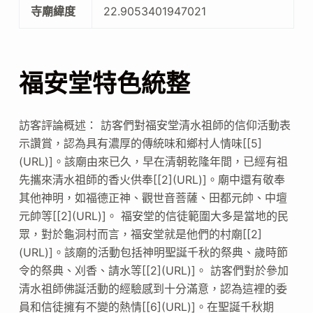
寺廟緯度
22.9053401947021
福安堂特色統整
訪客評論概述： 訪客們對福安堂清水祖師的信仰活動表
示讚賞，認為具有濃厚的傳統味和鄉村人情味[[5]
(URL)]。該廟由來已久，早在清朝乾隆年間，已經有祖
先攜來清水祖師的香火供奉[[2](URL)]。廟中還有敬奉
其他神明，如福德正神、觀世音菩薩、田都元帥、中壇
元帥等[[2](URL)]。 福安堂的信徒範圍大多是當地的民
眾，對於龜洞村而言，福安堂就是他們的村廟[[2]
(URL)]。該廟的活動包括神明聖誕千秋的祭典、歲時節
令的祭典、刈香、請水等[[2](URL)]。 訪客們對於參加
清水祖師佛誕活動的經驗感到十分滿意，認為這裡的委
員和信徒擁有不變的熱情[[6](URL)]。在聖誕千秋期