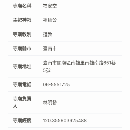
寺廟名稱
福安堂
主祀神祇
祖師公
寺廟教別
道教
寺廟縣市
臺南市
臺南市關廟區南雄里南雄南路651巷
寺廟地址
5號
寺廟電話
06-5551725
寺廟負責
林明發
人
寺廟經度
120.355903625488