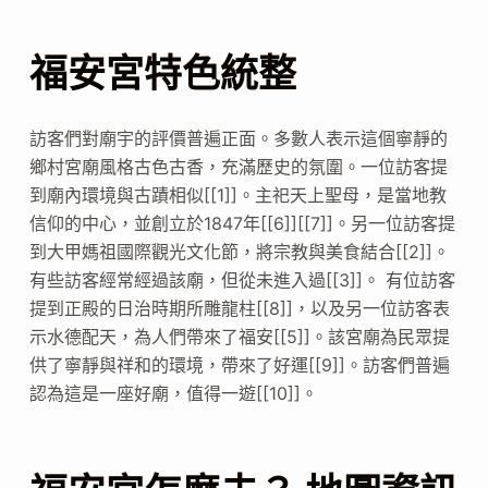
福安宮特色統整
訪客們對廟宇的評價普遍正面。多數人表示這個寧靜的
鄉村宮廟風格古色古香，充滿歷史的氛圍。一位訪客提
到廟內環境與古蹟相似[[1]]。主祀天上聖母，是當地教
信仰的中心，並創立於1847年[[6]][[7]]。另一位訪客提
到大甲媽祖國際觀光文化節，將宗教與美食結合[[2]]。
有些訪客經常經過該廟，但從未進入過[[3]]。 有位訪客
提到正殿的日治時期所雕龍柱[[8]]，以及另一位訪客表
示水德配天，為人們帶來了福安[[5]]。該宮廟為民眾提
供了寧靜與祥和的環境，帶來了好運[[9]]。訪客們普遍
認為這是一座好廟，值得一遊[[10]]。