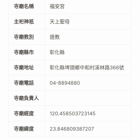
寺廟名稱
福安宮
主祀神祇
天上聖母
寺廟教別
道教
寺廟縣市
彰化縣
寺廟地址
彰化縣埤頭鄉中和村溪林路366號
寺廟電話
04-8894880
寺廟負責人
寺廟經度
120.458503723145
寺廟緯度
23.846809387207