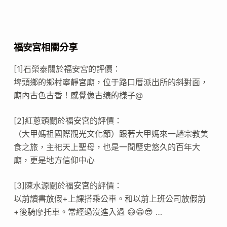
福安宮相關分享
[1]石榮泰關於福安宮的評價：
埤頭鄉的鄉村寧靜宮廟，位于路口厝派出所的斜對面，
廟內古色古香！感覺像古绩的樣子@
[2]紅蔥頭關於福安宮的評價：
（大甲媽祖國際觀光文化節）跟著大甲媽來一趟宗教美
食之旅，主祀天上聖母，也是一間歷史悠久的百年大
廟，更是地方信仰中心
[3]陳水源關於福安宮的評價：
以前讀書放假+上課搭乘公車。和以前上班公司放假前
+後騎摩托車。常經過沒進入過 😅😁😎 …