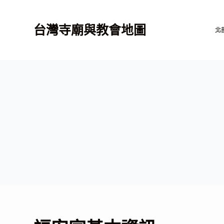
跳
至
台灣寺廟與教會地圖
北
主
要
內
容