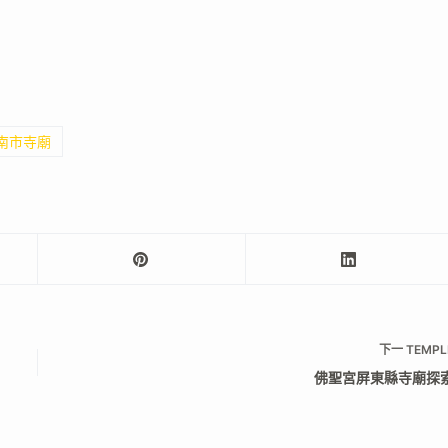
臺南市寺廟
下一
TEMPL
佛聖宮屏東縣寺廟探