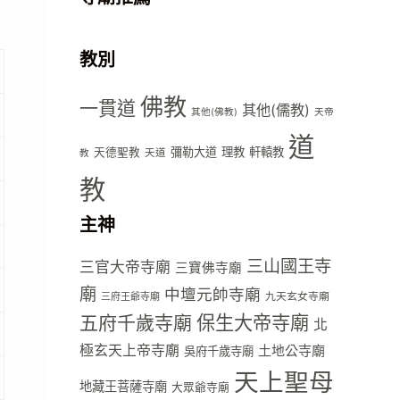
教別
佛教
一貫道
其他(儒教)
其他(佛教)
天帝
道
彌勒大道
理教
軒轅教
天德聖教
天道
教
教
主神
三山國王寺
三官大帝寺廟
三寶佛寺廟
廟
中壇元帥寺廟
九天玄女寺廟
三府王爺寺廟
五府千歲寺廟
保生大帝寺廟
北
極玄天上帝寺廟
土地公寺廟
吳府千歲寺廟
天上聖母
地藏王菩薩寺廟
大眾爺寺廟