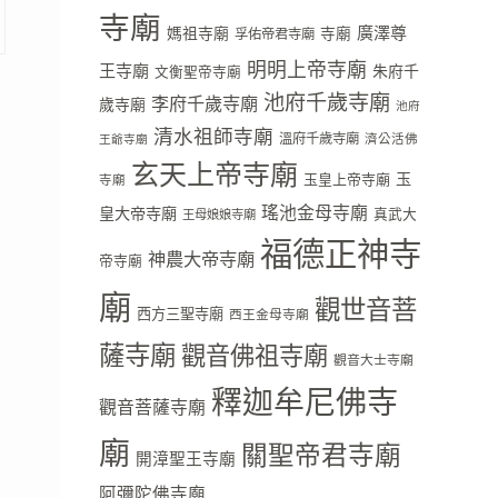
寺廟
廣澤尊
媽祖寺廟
寺廟
孚佑帝君寺廟
明明上帝寺廟
王寺廟
朱府千
文衡聖帝寺廟
池府千歲寺廟
李府千歲寺廟
歲寺廟
池府
清水祖師寺廟
溫府千歲寺廟
濟公活佛
王爺寺廟
玄天上帝寺廟
玉
玉皇上帝寺廟
寺廟
瑤池金母寺廟
皇大帝寺廟
真武大
王母娘娘寺廟
福德正神寺
神農大帝寺廟
帝寺廟
廟
觀世音菩
西方三聖寺廟
西王金母寺廟
薩寺廟
觀音佛祖寺廟
觀音大士寺廟
釋迦牟尼佛寺
觀音菩薩寺廟
廟
關聖帝君寺廟
開漳聖王寺廟
阿彌陀佛寺廟