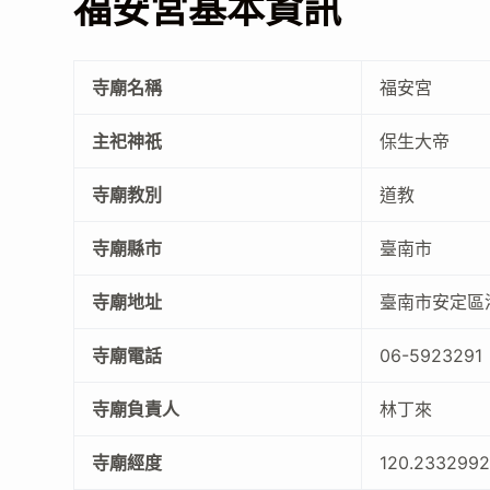
福安宮基本資訊
寺廟名稱
福安宮
主祀神祇
保生大帝
寺廟教別
道教
寺廟縣市
臺南市
寺廟地址
臺南市安定區港
寺廟電話
06-5923291
寺廟負責人
林丁來
寺廟經度
120.233299