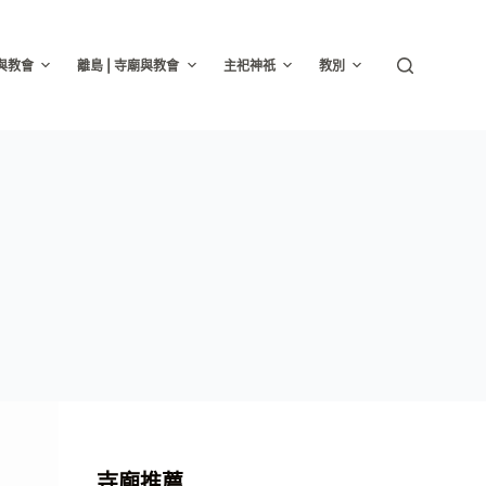
廟與教會
離島 | 寺廟與教會
主祀神祇
教別
寺廟推薦