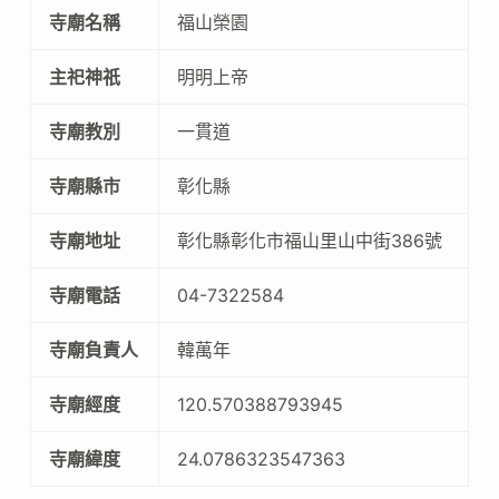
寺廟名稱
福山榮園
主祀神祇
明明上帝
寺廟教別
一貫道
寺廟縣市
彰化縣
寺廟地址
彰化縣彰化市福山里山中街386號
寺廟電話
04-7322584
寺廟負責人
韓萬年
寺廟經度
120.570388793945
寺廟緯度
24.0786323547363