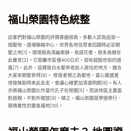
福山榮園特色統整
訪客們對福山榮園的評價普遍很高。多數人認為這是一
個聖地、道場聯絡中心，世界各地信眾會回國時必定朝
聖之地[1]。環境極為清幽寧靜，鳥語花香，很多鳥類在
此棲息[2]。它距離市區僅400公尺，卻有超脫世俗的道
風[7]。此外，這裡是白水聖帝老前人居住的地方，適合
大家來朝聖參拜[8]。 修道者視之為聖地，當心靈感覺
徬徨無助時來此走走，會讓心緒更加清澈明朗[6]。有人
亦將福山榮園比作當代孔子在榮園[5]。而該地區主要面
對道親，不對外開放[9]。總之，福山榮園是學道修行、
頤情養性的靈氣福地[10]。