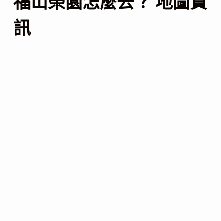
福山榮園怎麼去？ 地圖資
訊