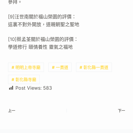
參拜。
[9]汪世南關於福山榮園的評價：
這裏不對外開放，道親朝聖之聖地
[10]蔡孟荃關於福山榮園的評價：
學道修行 頤情養性 靈氣之福地
# 明明上帝寺廟
# 一貫道
# 彰化縣一貫道
# 彰化縣寺廟
Post Views:
583
上一
下一