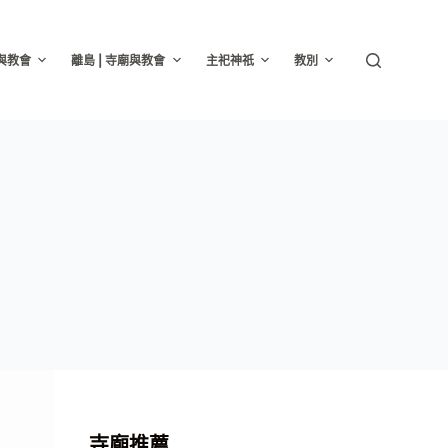
廟與教會
離島 | 寺廟與教會
主祀神祇
教別
寺廟推薦