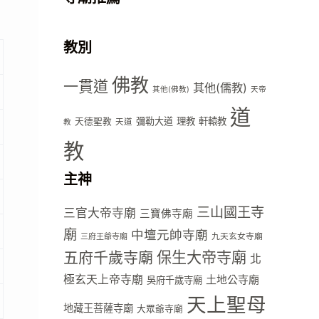
教別
佛教
一貫道
其他(儒教)
其他(佛教)
天帝
道
彌勒大道
理教
軒轅教
天德聖教
天道
教
教
主神
三山國王寺
三官大帝寺廟
三寶佛寺廟
廟
中壇元帥寺廟
九天玄女寺廟
三府王爺寺廟
五府千歲寺廟
保生大帝寺廟
北
極玄天上帝寺廟
土地公寺廟
吳府千歲寺廟
天上聖母
地藏王菩薩寺廟
大眾爺寺廟