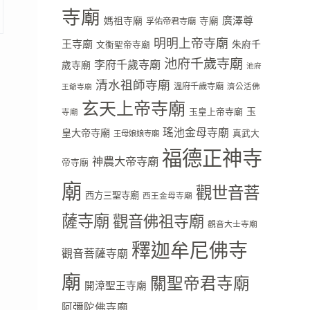
寺廟
廣澤尊
媽祖寺廟
寺廟
孚佑帝君寺廟
明明上帝寺廟
王寺廟
朱府千
文衡聖帝寺廟
池府千歲寺廟
李府千歲寺廟
歲寺廟
池府
清水祖師寺廟
溫府千歲寺廟
濟公活佛
王爺寺廟
玄天上帝寺廟
玉
玉皇上帝寺廟
寺廟
瑤池金母寺廟
皇大帝寺廟
真武大
王母娘娘寺廟
福德正神寺
神農大帝寺廟
帝寺廟
廟
觀世音菩
西方三聖寺廟
西王金母寺廟
薩寺廟
觀音佛祖寺廟
觀音大士寺廟
釋迦牟尼佛寺
觀音菩薩寺廟
廟
關聖帝君寺廟
開漳聖王寺廟
阿彌陀佛寺廟