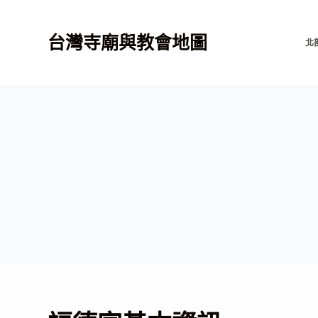
跳
至
台灣寺廟與教會地圖
北
主
要
內
容