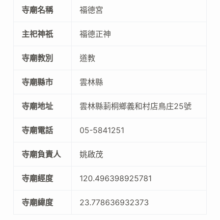
寺廟名稱
福德宮
主祀神祇
福德正神
寺廟教別
道教
寺廟縣市
雲林縣
寺廟地址
雲林縣莿桐鄉義和村店鳥庄25號
寺廟電話
05-5841251
寺廟負責人
姚啟茂
寺廟經度
120.496398925781
寺廟緯度
23.778636932373