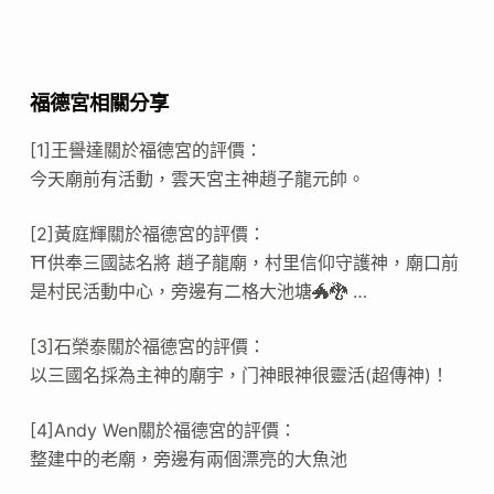
福德宮相關分享
[1]王譽達關於福德宮的評價：
今天廟前有活動，雲天宮主神趙子龍元帥。
[2]黃庭輝關於福德宮的評價：
⛩供奉三國誌名將 趙子龍廟，村里信仰守護神，廟口前
是村民活動中心，旁邊有二格大池塘🐲🐉 …
[3]石榮泰關於福德宮的評價：
以三國名採為主神的廟宇，门神眼神很靈活(超傳神)！
[4]Andy Wen關於福德宮的評價：
整建中的老廟，旁邊有兩個漂亮的大魚池