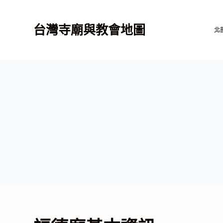
跳
至
台灣寺廟與教會地圖
北
主
要
內
容