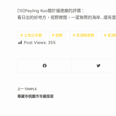
[10]Peyling Kuo關於福德廟的評價：
看日出的好地方，视野遼闊，一望無際的海岸…還有雲
# 土地公寺廟
# 道教
# 澎湖縣道教
# 澎
Post Views:
355
上一
TEMPLE
華藏寺桃園市寺廟探索