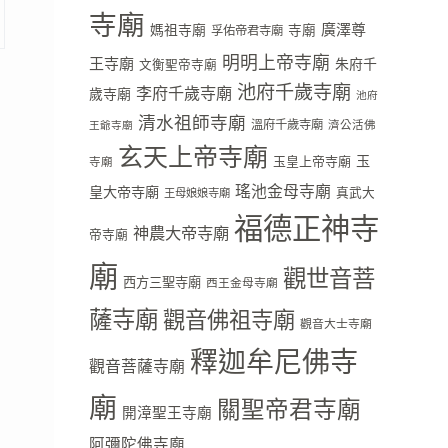
寺廟
廣澤尊
媽祖寺廟
寺廟
孚佑帝君寺廟
明明上帝寺廟
王寺廟
朱府千
文衡聖帝寺廟
池府千歲寺廟
李府千歲寺廟
歲寺廟
池府
清水祖師寺廟
溫府千歲寺廟
濟公活佛
王爺寺廟
玄天上帝寺廟
玉
玉皇上帝寺廟
寺廟
瑤池金母寺廟
皇大帝寺廟
真武大
王母娘娘寺廟
福德正神寺
神農大帝寺廟
帝寺廟
廟
觀世音菩
西方三聖寺廟
西王金母寺廟
薩寺廟
觀音佛祖寺廟
觀音大士寺廟
釋迦牟尼佛寺
觀音菩薩寺廟
廟
關聖帝君寺廟
開漳聖王寺廟
阿彌陀佛寺廟