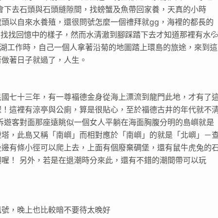
，會下去石頭與石頭縫隙間，找螃蟹及魚帶回家養，天真的小時
頭以自來水養殖，還很問號怎麼一個禮拜就gg，海裡的都長的
走走，找找回憶中的樣子，然而水清澈到腳踩踏下去才知道那裡有水
來澎湖工作時，自己一個人拿著沿菊的地圖踏上環島的旅途，來到這
著做著日子就過了，人生。
民國七十三年，有一尊褔德金身從海上漂流到龍門此地，才有了
喔！這裡有涼亭與公廁，算是很貼心，至於福德古井的年代就不
訴遊客對面那座遠眺似一個女人平躺在海面胸腹分明的島嶼就是
燈塔，此島又稱「南嶼」而相對應於「南嶼」的就是「北嶼」－
後邊有條小徑可以爬上去，上面有個廢棄碉堡，還有鼠牛虎兔的
喔！ 另外，若是在退潮時分來此，還有不錯的潮間帶可以玩
訊號，晚上也比較暗不要待太晚好