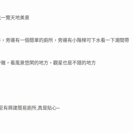
能一覽天地美景
井，旁邊有一個簡單的廁所，旁邊有小階梯可下水看一下潮間帶
吵雜，看風景悠閑的地方，觀星也是不錯的地方
至有興建簡易廁所,真是貼心~