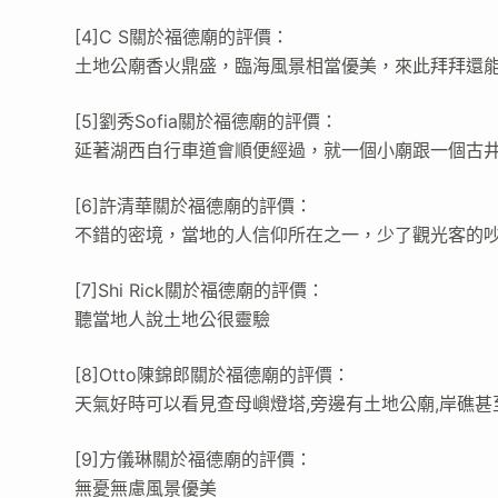
[4]C S關於福德廟的評價：
土地公廟香火鼎盛，臨海風景相當優美，來此拜拜還
[5]劉秀Sofia關於福德廟的評價：
延著湖西自行車道會順便經過，就一個小廟跟一個古
[6]許清華關於福德廟的評價：
不錯的密境，當地的人信仰所在之一，少了觀光客的
[7]Shi Rick關於福德廟的評價：
聽當地人說土地公很靈驗
[8]Otto陳錦郎關於福德廟的評價：
天氣好時可以看見查母嶼燈塔,旁邊有土地公廟,岸礁甚
[9]方儀琳關於福德廟的評價：
無憂無慮風景優美