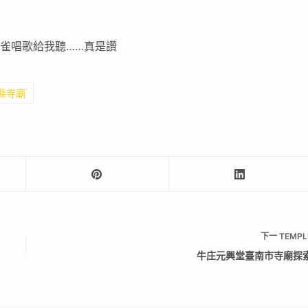
雀唱歌給我聽……真是讚
湖縣寺廟
下一
TEMPL
牛庄元興堂臺南市寺廟探