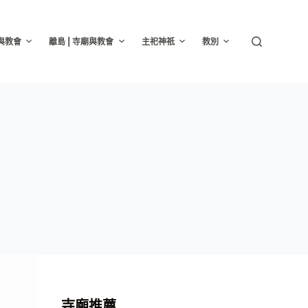
廟與教會
離島 | 寺廟與教會
主祀神祇
教別
寺廟推薦