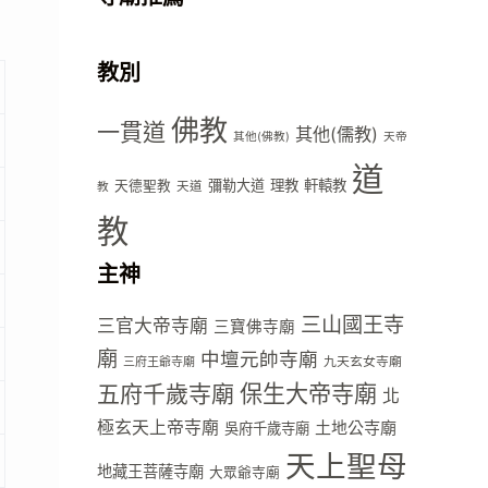
教別
佛教
一貫道
其他(儒教)
其他(佛教)
天帝
道
彌勒大道
理教
軒轅教
天德聖教
天道
教
教
主神
三山國王寺
三官大帝寺廟
三寶佛寺廟
廟
中壇元帥寺廟
九天玄女寺廟
三府王爺寺廟
五府千歲寺廟
保生大帝寺廟
北
極玄天上帝寺廟
土地公寺廟
吳府千歲寺廟
天上聖母
地藏王菩薩寺廟
大眾爺寺廟