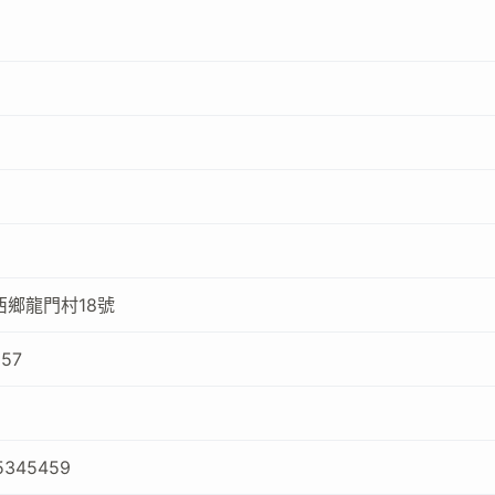
西鄉龍門村18號
857
35345459