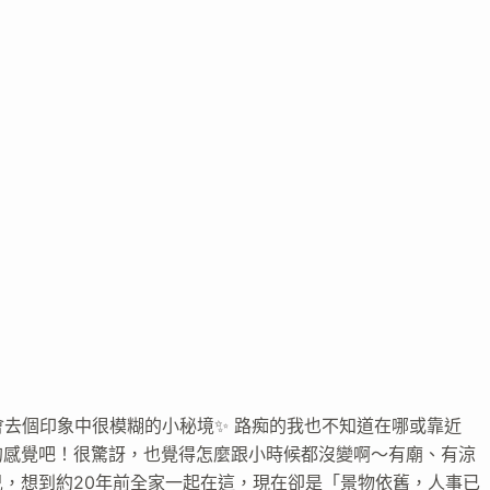
會去個印象中很模糊的小秘境✨ 路痴的我也不知道在哪或靠近
的感覺吧！很驚訝，也覺得怎麼跟小時候都沒變啊～有廟、有涼
，想到約20年前全家一起在這，現在卻是「景物依舊，人事已