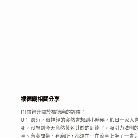
福德廟相關分享
[1]盧智升關於福德廟的評價：
U： 最近，很神經的突然會想到小時候，假日一家人
哪，沒想到今天竟然莫名其妙的到達了，吸引力法則
亭、有潮間帶、有廁所，都還在⋯在涼亭上坐了一會兒