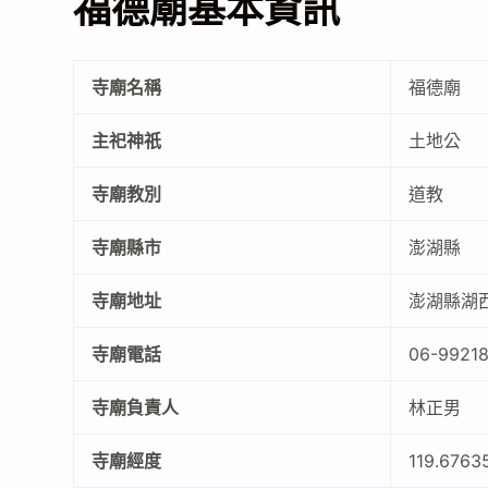
福德廟基本資訊
寺廟名稱
福德廟
主祀神祇
土地公
寺廟教別
道教
寺廟縣市
澎湖縣
寺廟地址
澎湖縣湖
寺廟電話
06-9921
寺廟負責人
林正男
寺廟經度
119.676