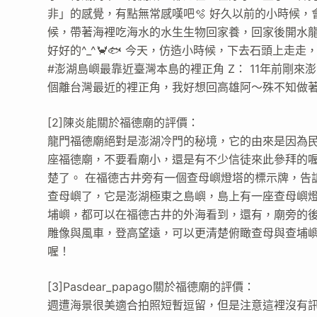
非」的感覺，有點無常感嘆吧🫧 好久以前的小時候
候，帶著海裡吃海水的水生生物回家養，回家後開水龍
好好的^_^🦀️🐟 今天，仿造小時候，下去石頭上
#澎湖島嶼最靠近臺灣本島的裡正角 Z： 11年前剛
個離台灣最近的裡正角，我好想回高雄阿～殊不知做
[2]陳炎能關於福德廟的評價：
龍門福德廟絕對是澎湖冷門的秘境，它的由來是因為
座福德廟，不要看廟小，還是有不少信徒來此參拜的
楚了。 在福德古井旁有一個查母嶼燈塔的標示牌，告
查母嶼了，它是澎湖極東之島嶼，島上有一座查母嶼
埔嶼，都可以在福德古井的外海看到，還有，廟旁的
雕像與風車，登高望遠，可以更清楚俯瞰查母與查埔嶼
喔！
[3]Pasdear_papago關於福德廟的評價：
週遭海景很美適合拍照短暫逗留，但是注意這裡沒有