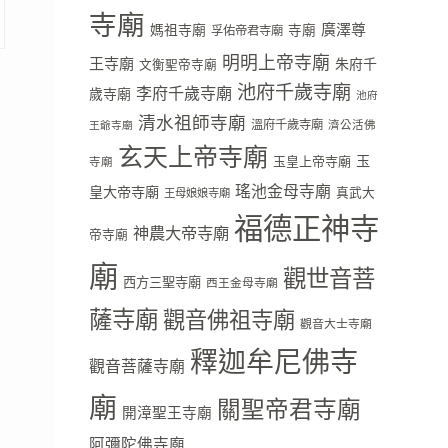
寺廟
廣澤尊
媽祖寺廟
寺廟
孚佑帝君寺廟
明明上帝寺廟
王寺廟
朱府千
文衡聖帝寺廟
池府千歲寺廟
李府千歲寺廟
歲寺廟
池府
清水祖師寺廟
溫府千歲寺廟
濟公活佛
王爺寺廟
玄天上帝寺廟
玉
玉皇上帝寺廟
寺廟
瑤池金母寺廟
皇大帝寺廟
真武大
王母娘娘寺廟
福德正神寺
神農大帝寺廟
帝寺廟
廟
觀世音菩
西方三聖寺廟
西王金母寺廟
薩寺廟
觀音佛祖寺廟
觀音大士寺廟
釋迦牟尼佛寺
觀音菩薩寺廟
廟
關聖帝君寺廟
開漳聖王寺廟
阿彌陀佛寺廟