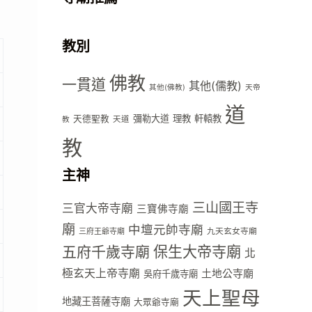
教別
佛教
一貫道
其他(儒教)
其他(佛教)
天帝
道
彌勒大道
理教
軒轅教
天德聖教
天道
教
教
主神
三山國王寺
三官大帝寺廟
三寶佛寺廟
廟
中壇元帥寺廟
九天玄女寺廟
三府王爺寺廟
五府千歲寺廟
保生大帝寺廟
北
極玄天上帝寺廟
土地公寺廟
吳府千歲寺廟
天上聖母
地藏王菩薩寺廟
大眾爺寺廟