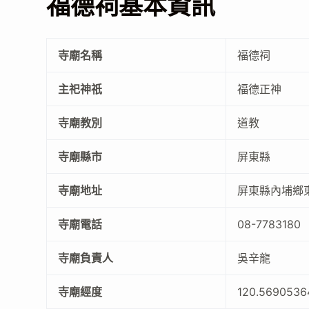
福德祠基本資訊
寺廟名稱
福德祠
主祀神祇
福德正神
寺廟教別
道教
寺廟縣市
屏東縣
寺廟地址
屏東縣內埔鄉
寺廟電話
08-7783180
寺廟負責人
吳辛龍
寺廟經度
120.569053