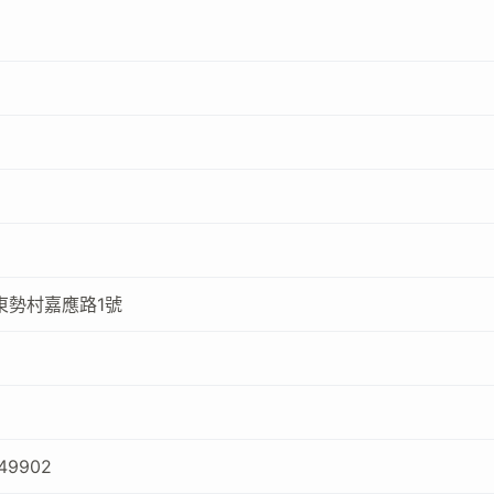
東勢村嘉應路1號
649902