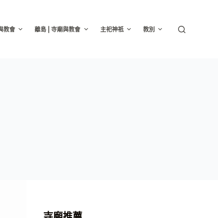
廟與教會
離島 | 寺廟與教會
主祀神祇
教別
寺廟推薦