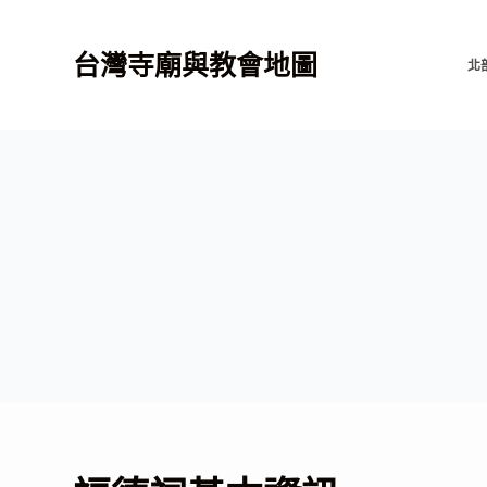
跳
至
台灣寺廟與教會地圖
北
主
要
內
容