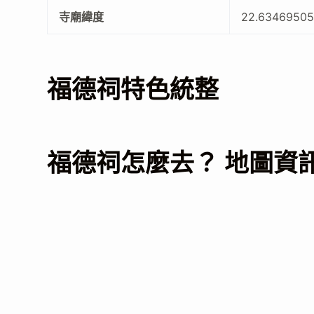
寺廟緯度
22.6346950
福德祠特色統整
福德祠怎麼去？ 地圖資