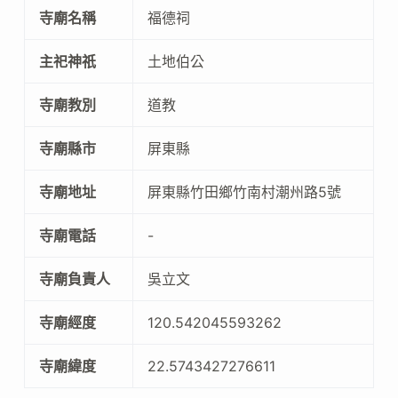
寺廟名稱
福德祠
主祀神祇
土地伯公
寺廟教別
道教
寺廟縣市
屏東縣
寺廟地址
屏東縣竹田鄉竹南村潮州路5號
寺廟電話
-
寺廟負責人
吳立文
寺廟經度
120.542045593262
寺廟緯度
22.5743427276611