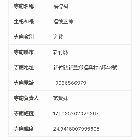
寺廟名稱
福德祠
主祀神祇
福德正神
寺廟教別
道教
寺廟縣市
新竹縣
寺廟地址
新竹縣新豐鄉福興村7鄰43號
寺廟電話
-0966566979
寺廟負責人
范賢妹
寺廟經度
121.035202026367
寺廟緯度
24.9416007995605