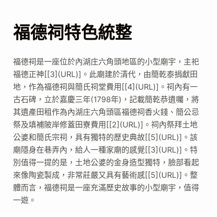
福德祠特色統整
福德祠是一座位於內湖庄六角頭地區的小型廟宇，主祀
福德正神[[3](URL)]。此廟建於清代，由簡乾泰捐獻田
地，作為福德祠與簡氏祠堂費用[[4](URL)]。祠內有一
古石碑，立於嘉慶三年(1798年)，記載簡乾恭遺囑，將
其遺產田租作為內湖庄六角頭區福德祠香火錢、簡公忌
祭及填補陂岸修蓋田寮費用[[2](URL)]。祠內祭拜土地
公婆和簡氏宗祠，具有獨特的歷史典故[[5](URL)]。該
廟隱身在巷弄內，給人一種家廟的感覺[[3](URL)]。特
別值得一提的是，土地公婆的金身造型獨特，臉部看起
來像陶瓷製成，非常莊嚴又具有藝術感[[5](URL)]。整
體而言，福德祠是一座充滿歷史故事的小型廟宇，值得
一遊。