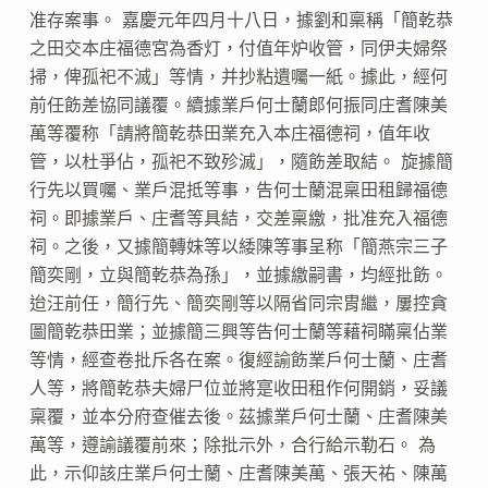
准存案事。 嘉慶元年四月十八日，據劉和稟稱「簡乾恭
之田交本庄福德宮為香灯，付值年炉收管，同伊夫婦祭
掃，俾孤祀不滅」等情，并抄粘遺囑一紙。據此，經何
前任飭差協同議覆。續據業戶何士蘭郎何振同庄耆陳美
萬等覆称「請將簡乾恭田業充入本庄福德祠，值年收
管，以杜爭佔，孤祀不致殄滅」，隨飭差取結。 旋據簡
行先以買囑、業戶混抵等事，告何士蘭混稟田租歸福德
祠。即據業戶、庄耆等具結，交差稟繳，批准充入福德
祠。之後，又據簡轉妹等以緌陳等事呈称「簡燕宗三子
簡奕剛，立與簡乾恭為孫」，並據繳嗣書，均經批飭。
迨汪前任，簡行先、簡奕剛等以隔省同宗胄繼，屢控貪
圖簡乾恭田業；並據簡三興等告何士蘭等藉祠瞞稟佔業
等情，經查卷批斥各在案。復經諭飭業戶何士蘭、庄耆
人等，將簡乾恭夫婦尸位並將寔收田租作何開銷，妥議
稟覆，並本分府查催去後。茲據業戶何士蘭、庄耆陳美
萬等，遵諭議覆前來；除批示外，合行給示勒石。 為
此，示仰該庄業戶何士蘭、庄耆陳美萬、張天祐、陳萬