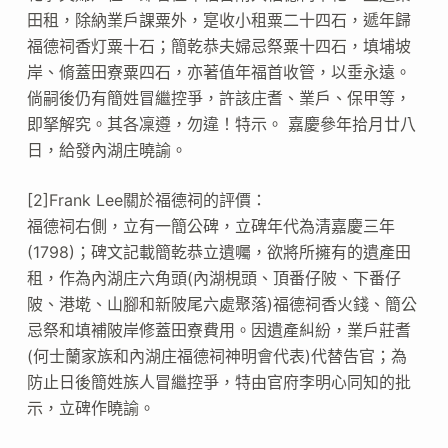
田租，除納業戶課粟外，寔收小租粟二十四石，遞年歸
福德祠香灯粟十石；簡乾恭夫婦忌祭粟十四石，填埔坡
岸、脩蓋田寮粟四石，亦著值年福首收管，以垂永遠。
倘嗣後仍有簡姓冒繼控爭，許該庄耆、業戶、保甲等，
即拏解究。其各凜遵，勿違！特示。 嘉慶參年拾月廿八
日，給發內湖庄曉諭。
[2]Frank Lee關於福德祠的評價：
福德祠右側，立有一簡公碑，立碑年代為清嘉慶三年
(1798)；碑文記載簡乾恭立遺囑，欲將所擁有的遺產田
租，作為內湖庄六角頭(內湖梘頭、頂番仔陂、下番仔
陂、港墘、山腳和新陂尾六處聚落)福德祠香火錢、簡公
忌祭和填補陂岸修蓋田寮費用。因遺產糾紛，業戶莊耆
(何士蘭家族和內湖庄福德祠神明會代表)代替告官；為
防止日後簡姓族人冒繼控爭，特由官府李明心同知的批
示，立碑作曉諭。