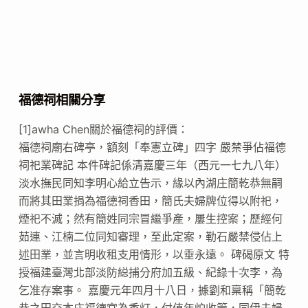
福德祠相關分享
[1]awha Chen關於福德祠的評價：
福德祠廟右碑亭，額刻「奉憲立碑」四字 嚴禁爭佔福德
祠祀業碑記 本件碑記係清嘉慶三年（西元一七九八年）
淡水撫民同知李明心給立告示，緣以內湖庄簡乾恭無嗣
而將其田業捐為福德祠香田，簡氏夫婦牌位得以附祀，
煙祀不滅；然有簡姓同宗冒繼爭產，屢生控案；歷經何
茹連、江楠二位同知審理，至此定案，勒石嚴禁侵佔上
述田業，並言明收租支用情形，以垂永遠。 碑碣原文 特
授福建臺灣北部淡防縂捕分府加五級、紀錄十次李，為
乞准存案事。 嘉慶元年四月十八日，據劉和稟稱「簡乾
恭之田交本庄福德宮為香灯，付值年炉收管，同伊夫婦