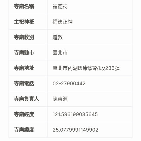
寺廟名稱
福德祠
主祀神祇
福德正神
寺廟教別
道教
寺廟縣市
臺北市
寺廟地址
臺北市內湖區康寧路1段236號
寺廟電話
02-27900442
寺廟負責人
陳東源
寺廟經度
121.596199035645
寺廟緯度
25.0779991149902