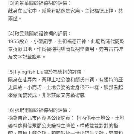
[3]劉景華關於福德祠的評價：
藏身在民宅中，感覺有點像是家廟。主祀福德正神，共
兩爐。
[4]啟民翁關於福德祠的評價：
1955設立，小型廟宇，主祀福德正神。此廟爲清代簡乾
泰捐獻田地，作爲福德祠與簡氏祠堂費用，旁有古石碑
及文字記載説明。
[5]flyingfish Liu關於福德祠的評價：
隱身在巷弄內，祭拜土地公婆和簡氏宗祠，有獨特的歷
史典故、小而巧，土地公婆的金身很不一樣，臉部看起
來像陶瓷製成，非常莊嚴又有藝術感
[6]張琨甫關於福德祠的評價：
摘錄自台北市內湖區公所網頁： 祠內供奉土地公、土地
婆神像與信眾簡公夫婦神主牌位，構成雙雙對對的搭
配，再加上簡公碑，即同時於一地出現告示碑、墓園和