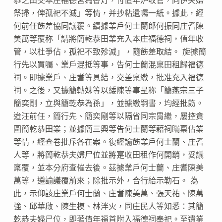
祭掃，俾孤祀不滅」等情，并抄粘遺囑一紙。據此，經
何前任飭差協同議覆。續據業戶何士蘭郎何振同庄耆陳
美萬等覆称「請將簡乾恭田業充入本庄福德祠，值年收
管，以杜爭佔，孤祀不致殄滅」，隨飭差取結。 旋據簡
行先以買囑、業戶混抵等事，告何士蘭混稟田租歸福德
祠。即據業戶、庄耆等具結，交差稟繳，批准充入福德
祠。之後，又據簡轉妹等以緌陳等事呈称「簡燕宗三子
簡奕剛，立與簡乾恭為孫」，並據繳嗣書，均經批飭。
迨汪前任，簡行先、簡奕剛等以隔省同宗胄繼，屢控貪
圖簡乾恭田業；並據簡三興等告何士蘭等藉祠瞞稟佔業
等情，經查卷批斥各在案。復經諭飭業戶何士蘭、庄耆
人等，將簡乾恭夫婦尸位並將寔收田租作何開銷，妥議
稟覆，並本分府查催去後。茲據業戶何士蘭、庄耆陳美
萬等，遵諭議覆前來；除批示外，合行給示勒石。 為
此，示仰該庄業戶何士蘭、庄耆陳美萬、張天祐、陳萬
強、邱華啟、陳生模、林泮火，同庄民人等知悉：其簡
乾恭夫婦尸位，即著值年福首附入福德祠奉祀。至遺業