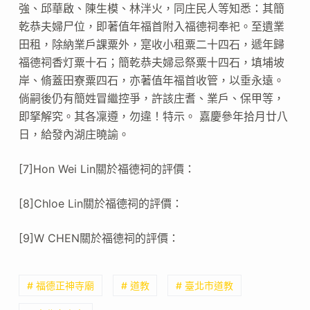
強、邱華啟、陳生模、林泮火，同庄民人等知悉：其簡
乾恭夫婦尸位，即著值年福首附入福德祠奉祀。至遺業
田租，除納業戶課粟外，寔收小租粟二十四石，遞年歸
福德祠香灯粟十石；簡乾恭夫婦忌祭粟十四石，填埔坡
岸、脩蓋田寮粟四石，亦著值年福首收管，以垂永遠。
倘嗣後仍有簡姓冒繼控爭，許該庄耆、業戶、保甲等，
即拏解究。其各凜遵，勿違！特示。 嘉慶參年拾月廿八
日，給發內湖庄曉諭。
[7]Hon Wei Lin關於福德祠的評價：
[8]Chloe Lin關於福德祠的評價：
[9]W CHEN關於福德祠的評價：
# 福德正神寺廟
# 道教
# 臺北市道教