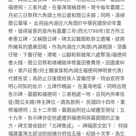
福德祠，三者共處，在臺灣堪稱首例。現今每年農曆二
月初三日祭拜六角頭土地公婆和簡公夫婦；同時，清掃
簡公墓塚。 此祠由內湖庄六角頭於中華民國癸卯年重
修，值得留意的是內有嘉慶三年(西元1798年)官方所立
奉憲立碑，又稱簡公碑，碑文記載簡乾恭立遺囑，欲將
所擁有的遺產田租，作為內湖庄六角頭(內湖梘頭、頂番
仔陂、下番仔陂、港墘、山腳和新陂尾六處聚落)福德祠
香火錢、簡公忌祭和填補陂岸修蓋田寮費用。因遺產糾
紛，業戶莊耆(何士蘭家族和內湖庄福德祠神明會代表)
代替告官；為防止日後簡姓族人冒繼控爭，特由官府李
明心同知的批示，立碑作曉諭。 在臺灣地區，同時出現
告示碑、墓園和福德祠，三者相處一地，且祠內供奉信
徒(簡公夫婦)神主牌位，謂為首例。 民國四十四年，重
修福德祠；五十二年間，墓園由附近山坡遷至現址；五
十九年，告示碑亦從他處遷到福德祠與墓園間的正後
方。碑文曾收錄於「北碑集成」。 碑碣原文如下： 特授
福建臺灣北部淡防縂捕分府加五級、紀錄十次李，為乞