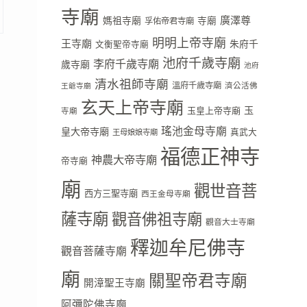
寺廟
廣澤尊
媽祖寺廟
寺廟
孚佑帝君寺廟
明明上帝寺廟
王寺廟
朱府千
文衡聖帝寺廟
池府千歲寺廟
李府千歲寺廟
歲寺廟
池府
清水祖師寺廟
溫府千歲寺廟
濟公活佛
王爺寺廟
玄天上帝寺廟
玉
玉皇上帝寺廟
寺廟
瑤池金母寺廟
皇大帝寺廟
真武大
王母娘娘寺廟
福德正神寺
神農大帝寺廟
帝寺廟
廟
觀世音菩
西方三聖寺廟
西王金母寺廟
薩寺廟
觀音佛祖寺廟
觀音大士寺廟
釋迦牟尼佛寺
觀音菩薩寺廟
廟
關聖帝君寺廟
開漳聖王寺廟
阿彌陀佛寺廟