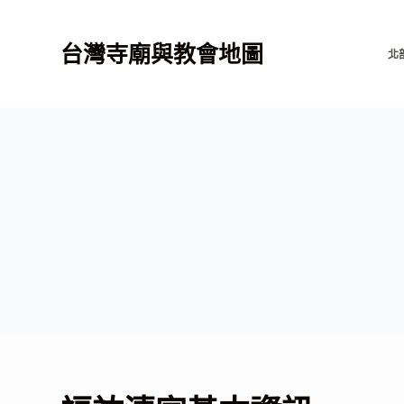
跳
至
台灣寺廟與教會地圖
北
主
要
內
容