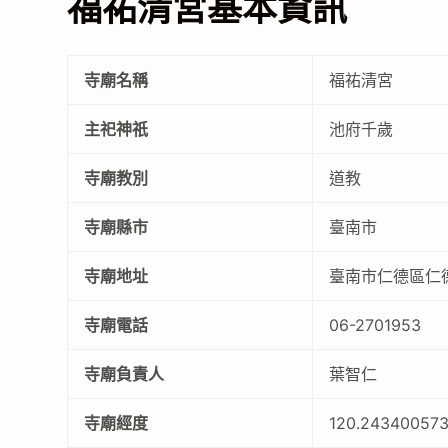
福祐清宮基本資訊
寺廟名稱
福祐清宮
主祀神祇
池府千歲
寺廟教別
道教
寺廟縣市
臺南市
寺廟地址
臺南市仁德區仁
寺廟電話
06-2701953
寺廟負責人
葉智仁
寺廟經度
120.24340057