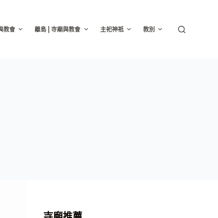
廟與教會
離島 | 寺廟與教會
主祀神祇
教別
寺廟推薦