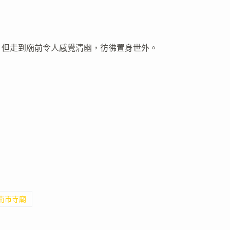
，但走到廟前令人感覺清幽，彷彿置身世外。
臺南市寺廟