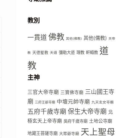
教別
佛教
一貫道
其他(儒教)
其他(佛教)
天帝
道
彌勒大道
理教
軒轅教
天德聖教
天道
教
教
主神
三山國王寺
三官大帝寺廟
三寶佛寺廟
廟
中壇元帥寺廟
九天玄女寺廟
三府王爺寺廟
五府千歲寺廟
保生大帝寺廟
北
極玄天上帝寺廟
土地公寺廟
吳府千歲寺廟
天上聖母
地藏王菩薩寺廟
大眾爺寺廟