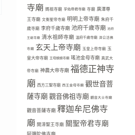
寺廟
廣澤尊
媽祖寺廟
寺廟
孚佑帝君寺廟
明明上帝寺廟
王寺廟
朱府千
文衡聖帝寺廟
池府千歲寺廟
李府千歲寺廟
歲寺廟
池府
清水祖師寺廟
溫府千歲寺廟
濟公活佛
王爺寺廟
玄天上帝寺廟
玉
玉皇上帝寺廟
寺廟
瑤池金母寺廟
皇大帝寺廟
真武大
王母娘娘寺廟
福德正神寺
神農大帝寺廟
帝寺廟
廟
觀世音菩
西方三聖寺廟
西王金母寺廟
薩寺廟
觀音佛祖寺廟
觀音大士寺廟
釋迦牟尼佛寺
觀音菩薩寺廟
廟
關聖帝君寺廟
開漳聖王寺廟
阿彌陀佛寺廟