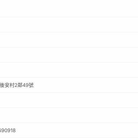
後安村2鄰49號
9
690918