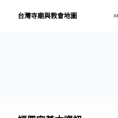
跳
至
台灣寺廟與教會地圖
北
主
要
內
容