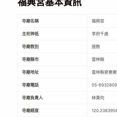
福興宮基本資訊
寺廟名稱
福興宮
主祀神祇
李府千歲
寺廟教別
道教
寺廟縣市
雲林縣
寺廟地址
雲林縣麥寮鄉
寺廟電話
05-693280
寺廟負責人
林秉均
寺廟經度
120.238395