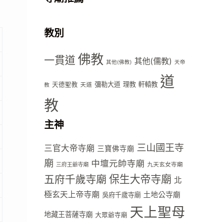
教別
佛教
一貫道
其他(儒教)
其他(佛教)
天帝
道
彌勒大道
理教
軒轅教
天德聖教
天道
教
教
主神
三山國王寺
三官大帝寺廟
三寶佛寺廟
廟
中壇元帥寺廟
九天玄女寺廟
三府王爺寺廟
五府千歲寺廟
保生大帝寺廟
北
極玄天上帝寺廟
土地公寺廟
吳府千歲寺廟
天上聖母
地藏王菩薩寺廟
大眾爺寺廟