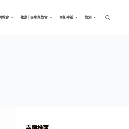
廟與教會
離島 | 寺廟與教會
主祀神祇
教別
寺廟推薦