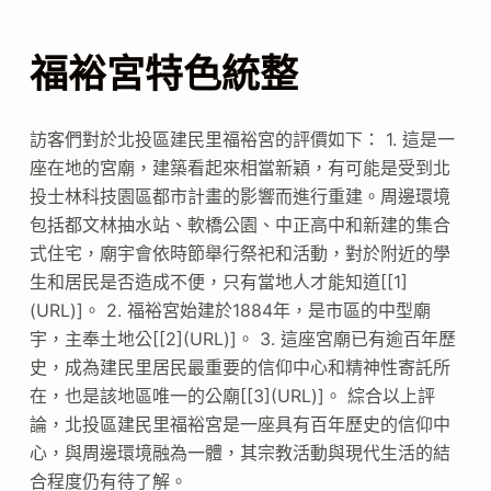
福裕宮特色統整
訪客們對於北投區建民里福裕宮的評價如下： 1. 這是一
座在地的宮廟，建築看起來相當新穎，有可能是受到北
投士林科技園區都市計畫的影響而進行重建。周邊環境
包括都文林抽水站、軟橋公園、中正高中和新建的集合
式住宅，廟宇會依時節舉行祭祀和活動，對於附近的學
生和居民是否造成不便，只有當地人才能知道[[1]
(URL)]。 2. 福裕宮始建於1884年，是市區的中型廟
宇，主奉土地公[[2](URL)]。 3. 這座宮廟已有逾百年歷
史，成為建民里居民最重要的信仰中心和精神性寄託所
在，也是該地區唯一的公廟[[3](URL)]。 綜合以上評
論，北投區建民里福裕宮是一座具有百年歷史的信仰中
心，與周邊環境融為一體，其宗教活動與現代生活的結
合程度仍有待了解。