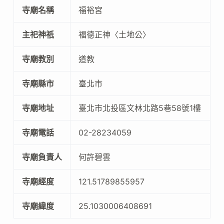
寺廟名稱
福裕宮
主祀神祇
福德正神〈土地公〉
寺廟教別
道教
寺廟縣市
臺北市
寺廟地址
臺北市北投區文林北路5巷58號1樓
寺廟電話
02-28234059
寺廟負責人
何許碧雲
寺廟經度
121.51789855957
寺廟緯度
25.1030006408691