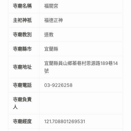
寺廟名稱
福關宮
主祀神祇
福德正神
寺廟教別
道教
寺廟縣市
宜蘭縣
宜蘭縣員山鄉蓁巷村思源路189巷14
寺廟地址
號
寺廟電話
03-9226258
寺廟負責
人
寺廟經度
121.708801269531