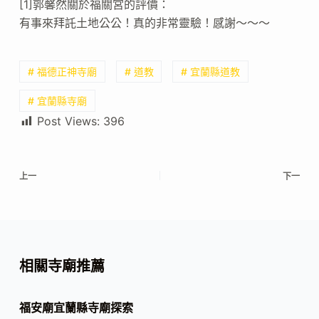
[1]郭馨然關於福關宮的評價：
有事來拜託土地公公！真的非常靈驗！感謝～～～
# 福德正神寺廟
# 道教
# 宜蘭縣道教
# 宜蘭縣寺廟
Post Views:
396
上一
下一
相關寺廟推薦
福安廟宜蘭縣寺廟探索