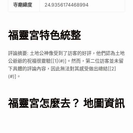
寺廟緯度
24.9356174468994
福靈宮特色統整
評論摘要: 土地公神像受到了訪客的好評，他們認為土地
公爺爺的祝福很靈驗[[1](#)]。然而，第二位訪客並未留
下具體的評論內容，因此無法對其感受做出總結[[2]
(#)]。
福靈宮怎麼去？ 地圖資訊