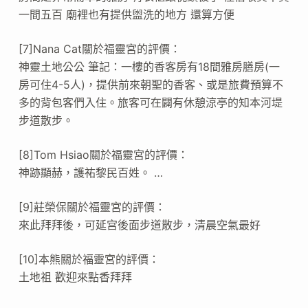
一間五百 廟裡也有提供盥洗的地方 還算方便
[7]Nana Cat關於福靈宮的評價：
神靈土地公公 筆記：一樓的香客房有18間雅房膳房(一
房可住4-5人)，提供前來朝聖的香客、或是旅費預算不
多的背包客們入住。旅客可在闢有休憩涼亭的知本河堤
步道散步。
[8]Tom Hsiao關於福靈宮的評價：
神跡顯赫，護𧙗黎民百姓。 …
[9]莊榮保關於福靈宮的評價：
來此拜拜後，可延宫後面步道散步，清晨空氣最好
[10]本熊關於福靈宮的評價：
土地祖 歡迎來點香拜拜