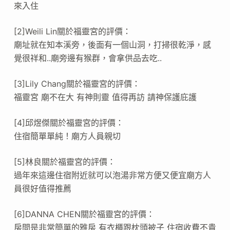
來入住
[2]Weili Lin關於福靈宮的評價：
廟址就在知本溪旁，後面有一個山洞，打掃很乾淨，感
覺很祥和..廟旁邊有猴群，會拿供品去吃..
[3]Lily Chang關於福靈宮的評價：
福靈宮 廟不在大 有神則靈 值得再訪 請神保護庇護
[4]邱煜傑關於福靈宮的評價：
住宿簡單單純！廟方人員親切
[5]林良關於福靈宮的評價：
過年來這邊住宿附近就可以泡湯非常方便又便宜廟方人
員很好值得推薦
[6]DANNA CHEN關於福靈宮的評價：
房間是非常簡單的雅房 有衣櫃跟枕頭被子 住宿收費不貴