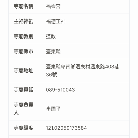
寺廟名稱
福靈宮
主祀神祇
福德正神
寺廟教別
道教
寺廟縣市
臺東縣
臺東縣卑南鄉溫泉村溫泉路408巷
寺廟地址
36號
寺廟電話
089-510043
寺廟負責
李國平
人
寺廟經度
121.02059173584