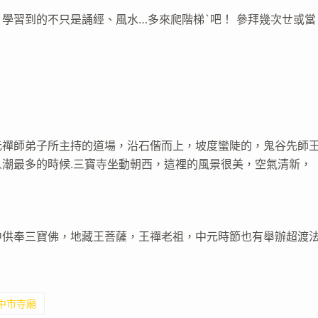
學習到的不只是誦經、風水…多來爬階梯`吧！ 參拜幾次ㄝ或當
元禪師弟子所主持的道場，沿石偕而上，坡度蠻陡的，鬼谷先師
潮最多的時候.三寶寺坐動朝西，這裡的風景很美，空氣清新，
：
中供奉三寶佛，地藏王菩薩，王禪老祖，中元時節也有舉辦超渡
臺中市寺廟