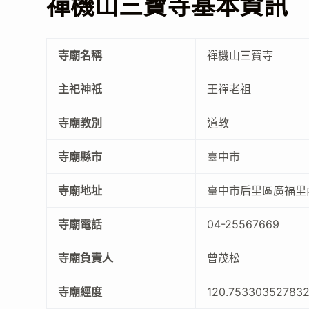
禪機山三寶寺基本資訊
寺廟名稱
禪機山三寶寺
主祀神祇
王禪老祖
寺廟教別
道教
寺廟縣市
臺中市
寺廟地址
臺中市后里區廣福里內
寺廟電話
04-25567669
寺廟負責人
曾茂松
寺廟經度
120.75330352783