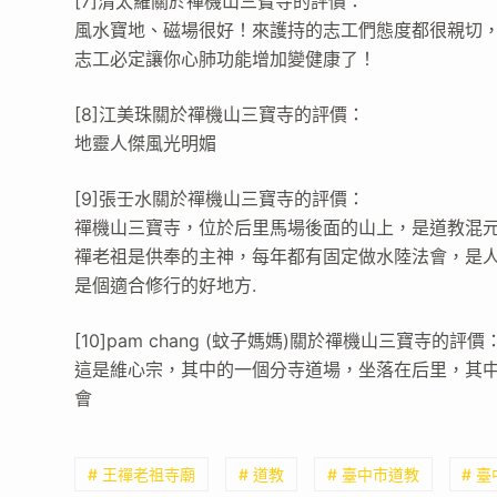
[7]清太羅關於禪機山三寶寺的評價：
風水寶地、磁場很好！來護持的志工們態度都很親切，
志工必定讓你心肺功能增加變健康了！
[8]江美珠關於禪機山三寶寺的評價：
地靈人傑風光明媚
[9]張壬水關於禪機山三寶寺的評價：
禪機山三寶寺，位於后里馬場後面的山上，是道教混
禪老祖是供奉的主神，每年都有固定做水陸法會，是人
是個適合修行的好地方.
[10]pam chang (蚊子媽媽)關於禪機山三寶寺的評價
這是維心宗，其中的一個分寺道場，坐落在后里，其
會
# 王禪老祖寺廟
# 道教
# 臺中市道教
# 