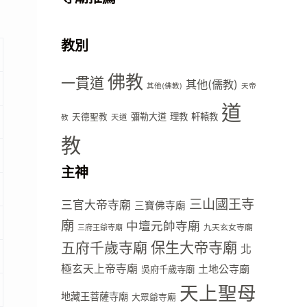
教別
佛教
一貫道
其他(儒教)
其他(佛教)
天帝
道
彌勒大道
理教
軒轅教
天德聖教
天道
教
教
主神
三山國王寺
三官大帝寺廟
三寶佛寺廟
廟
中壇元帥寺廟
九天玄女寺廟
三府王爺寺廟
五府千歲寺廟
保生大帝寺廟
北
極玄天上帝寺廟
土地公寺廟
吳府千歲寺廟
天上聖母
地藏王菩薩寺廟
大眾爺寺廟