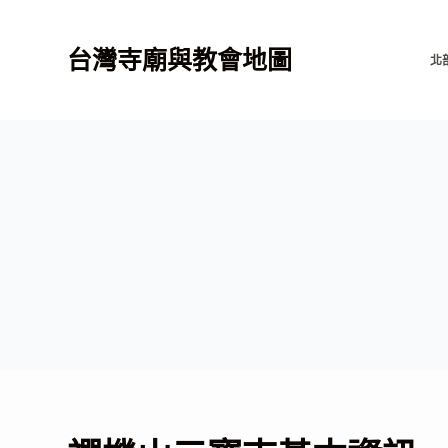
跳
至
台灣寺廟與教會地圖
北
主
要
內
容