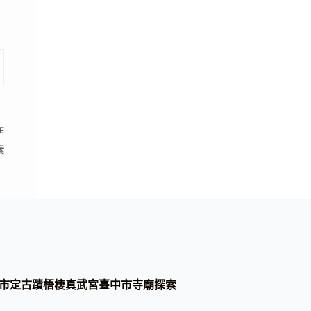
E
索
市定古蹟梧棲真武宮臺中市寺廟探索