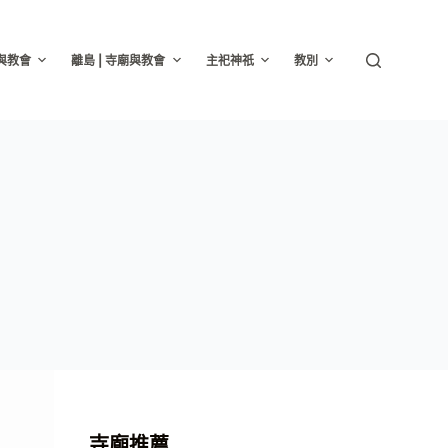
廟與教會
離島 | 寺廟與教會
主祀神祇
教別
寺廟推薦