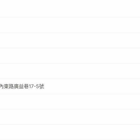
東路廣益巷17-5號
2