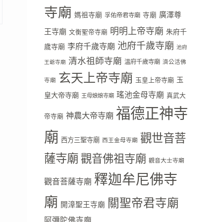
寺廟
廣澤尊
媽祖寺廟
寺廟
孚佑帝君寺廟
明明上帝寺廟
王寺廟
朱府千
文衡聖帝寺廟
池府千歲寺廟
李府千歲寺廟
歲寺廟
池府
清水祖師寺廟
溫府千歲寺廟
濟公活佛
王爺寺廟
玄天上帝寺廟
玉
玉皇上帝寺廟
寺廟
瑤池金母寺廟
皇大帝寺廟
真武大
王母娘娘寺廟
福德正神寺
神農大帝寺廟
帝寺廟
廟
觀世音菩
西方三聖寺廟
西王金母寺廟
薩寺廟
觀音佛祖寺廟
觀音大士寺廟
釋迦牟尼佛寺
觀音菩薩寺廟
廟
關聖帝君寺廟
開漳聖王寺廟
阿彌陀佛寺廟