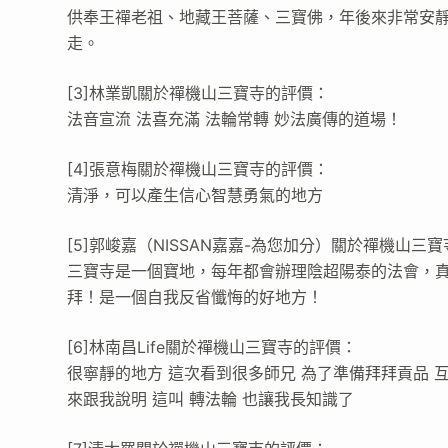
供奉王禪老祖、地藏王菩薩、三寶佛，年後來非常安
走。
[3]林業凱關於禪機山三寶寺的評價：
法音宣流 法喜充滿 法輪常轉 妙法廣傳的道場！
[4]張意梅關於禪機山三寶寺的評價：
清淨，可以產生信心智慧勇氣的地方
[5]郭峻嘉（NISSAN嘉嘉-為您加分）關於禪機山三
三寶寺是一個寶地，每年都會辦理陰超陽泰的法會，
拜！是一個自我反省懺悔的好地方！
[6]林南昌Life關於禪機山三寶寺的評價：
很寧靜的地方 這次看到很多師兄 為了準備拜拜貢品 互
來跟我說明 這叫 轉法輪 也讓我長知識了