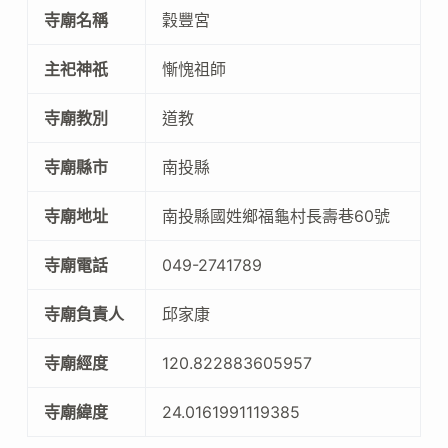
寺廟名稱
穀豐宮
主祀神祇
慚愧祖師
寺廟教別
道教
寺廟縣市
南投縣
寺廟地址
南投縣國姓鄉福龜村長壽巷60號
寺廟電話
049-2741789
寺廟負責人
邱家康
寺廟經度
120.822883605957
寺廟緯度
24.0161991119385