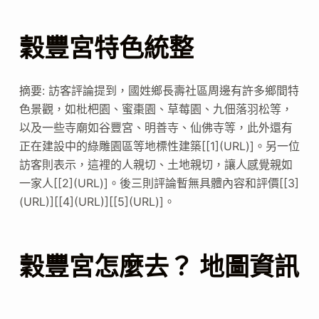
穀豐宮特色統整
摘要: 訪客評論提到，國姓鄉長壽社區周邊有許多鄉間特
色景觀，如枇杷園、蜜棗園、草莓園、九佃落羽松等，
以及一些寺廟如谷豐宮、明善寺、仙佛寺等，此外還有
正在建設中的綠雕園區等地標性建築[[1](URL)]。另一位
訪客則表示，這裡的人親切、土地親切，讓人感覺親如
一家人[[2](URL)]。後三則評論暫無具體內容和評價[[3]
(URL)][[4](URL)][[5](URL)]。
穀豐宮怎麼去？ 地圖資訊