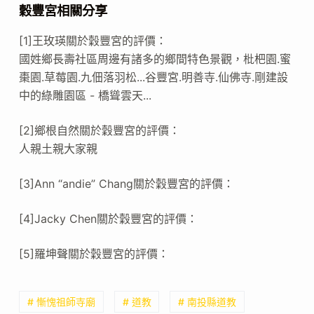
穀豐宮相關分享
[1]王玫瑛關於穀豐宮的評價：
國姓鄉長壽社區周邊有諸多的鄉間特色景觀，枇杷園.蜜
棗園.草莓園.九佃落羽松...谷豐宮.明善寺.仙佛寺.剛建設
中的綠雕園區 - 橋聳雲天...
[2]鄉根自然關於穀豐宮的評價：
人親土親大家親
[3]Ann “andie” Chang關於穀豐宮的評價：
[4]Jacky Chen關於穀豐宮的評價：
[5]羅坤聲關於穀豐宮的評價：
# 慚愧祖師寺廟
# 道教
# 南投縣道教