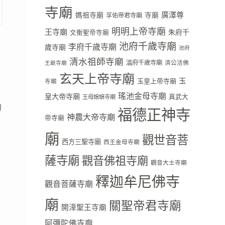
寺廟
廣澤尊
媽祖寺廟
寺廟
孚佑帝君寺廟
明明上帝寺廟
王寺廟
朱府千
文衡聖帝寺廟
池府千歲寺廟
李府千歲寺廟
歲寺廟
池府
清水祖師寺廟
溫府千歲寺廟
濟公活佛
王爺寺廟
玄天上帝寺廟
玉
玉皇上帝寺廟
寺廟
瑤池金母寺廟
皇大帝寺廟
真武大
王母娘娘寺廟
的
福德正神寺
神農大帝寺廟
帝寺廟
廟
觀世音菩
西方三聖寺廟
西王金母寺廟
薩寺廟
觀音佛祖寺廟
觀音大士寺廟
釋迦牟尼佛寺
觀音菩薩寺廟
廟
關聖帝君寺廟
開漳聖王寺廟
阿彌陀佛寺廟