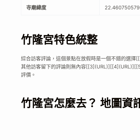
寺廟緯度
22.46075057
竹隆宮特色統整
綜合訪客評論，這個景點在放假時是一個不錯的選擇[[1](
其他訪客留下的評論則無內容[[3](URL)][[4](URL)][[
評價。
竹隆宮怎麼去？ 地圖資