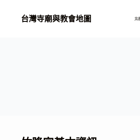
跳
至
台灣寺廟與教會地圖
北
主
要
內
容