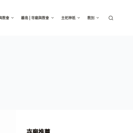
廟與教會
離島 | 寺廟與教會
主祀神祇
教別
寺廟推薦