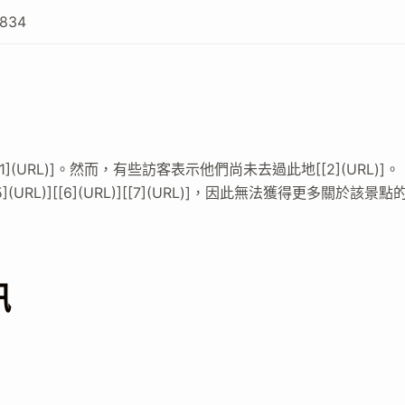
9834
URL)]。然而，有些訪客表示他們尚未去過此地[[2](URL)]。
5](URL)][[6](URL)][[7](URL)]，因此無法獲得更多關於該景點
訊