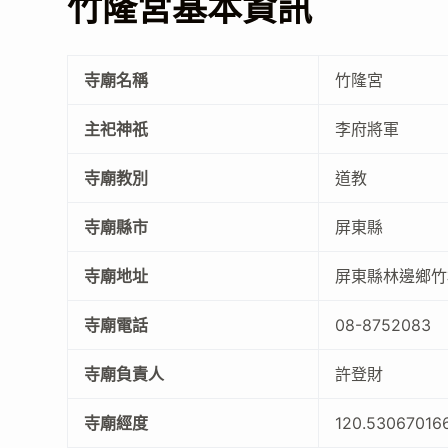
竹隆宮基本資訊
寺廟名稱
竹隆宮
主祀神祇
李府將軍
寺廟教別
道教
寺廟縣市
屏東縣
寺廟地址
屏東縣林邊鄉竹
寺廟電話
08-8752083
寺廟負責人
許登財
寺廟經度
120.53067016