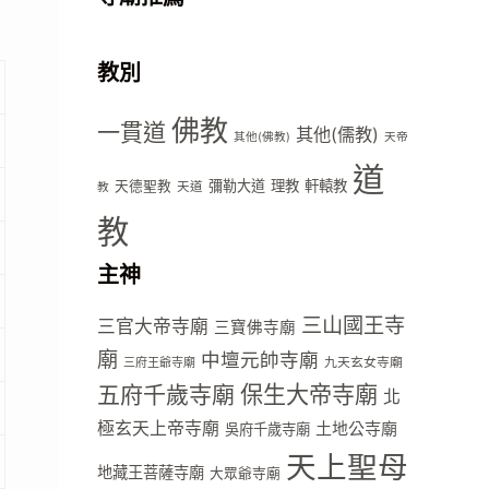
教別
佛教
一貫道
其他(儒教)
其他(佛教)
天帝
道
彌勒大道
理教
軒轅教
天德聖教
天道
教
教
主神
三山國王寺
三官大帝寺廟
三寶佛寺廟
廟
中壇元帥寺廟
九天玄女寺廟
三府王爺寺廟
五府千歲寺廟
保生大帝寺廟
北
極玄天上帝寺廟
土地公寺廟
吳府千歲寺廟
天上聖母
地藏王菩薩寺廟
大眾爺寺廟