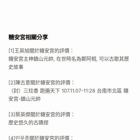
糖安宮相關分享
[1]王英旭關於糖安宮的評價：
糖安宮主神鎮山元帥, 在世時名為鄭阿相, 可以古歌其歷
史故事
[2]陳古意關於糖安宮的評價：
（封）三炷香 跑遍天下 107.11.07-11:28 台南市北區 糖
安宮-鎮山元帥
[3]蔡英傑關於糖安宮的評價：
歷史悠久的古蹟捏
[4]민우종關於糖安宮的評價：