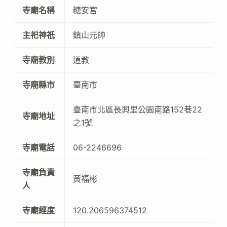
寺廟名稱
糖安宮
主祀神祇
鎮山元帥
寺廟教別
道教
寺廟縣市
臺南市
臺南市北區長興里公園南路152巷22
寺廟地址
之1號
寺廟電話
06-2246696
寺廟負責
黃福彬
人
寺廟經度
120.206596374512