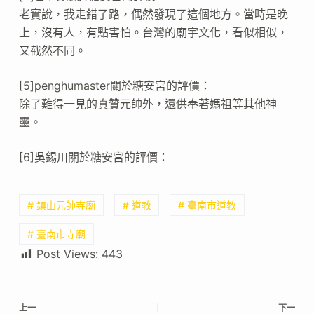
老實說，我走錯了路，偶然發現了這個地方。當時是晚
上，沒有人，有點害怕。台灣的廟宇文化，看似相似，
又截然不同。
[5]penghumaster關於糖安宮的評價：
除了難得一見的真贊元帥外，還供奉著媽祖等其他神
靈。
[6]吳錫川關於糖安宮的評價：
# 鎮山元帥寺廟
# 道教
# 臺南市道教
# 臺南市寺廟
Post Views:
443
上一
下一