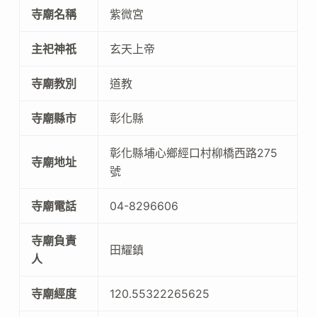
寺廟名稱
紫微宮
主祀神祇
玄天上帝
寺廟教別
道教
寺廟縣市
彰化縣
彰化縣埔心鄉經口村柳橋西路275
寺廟地址
號
寺廟電話
04-8296606
寺廟負責
田耀鎮
人
寺廟經度
120.55322265625