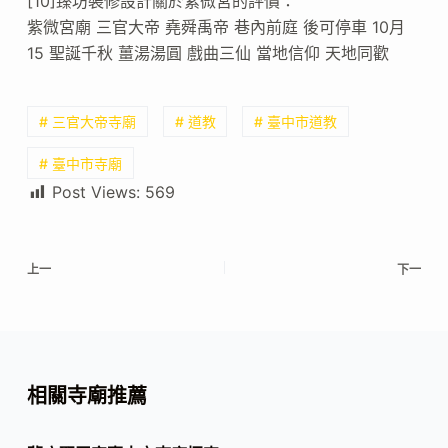
[10]臻坊裝修設計關於紫微宮的評價：
紫微宮廟 三官大帝 堯舜禹帝 巷內前庭 後可停車 10月
15 聖誕千秋 薑湯湯圓 戲曲三仙 當地信仰 天地同歡
# 三官大帝寺廟
# 道教
# 臺中市道教
# 臺中市寺廟
Post Views:
569
上一
下一
相關寺廟推薦