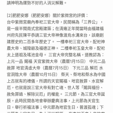
請神明為運勢不好的人消災解難。
[2]肥肥安娜（肥肥安娜）關於紫微宮的評價：
台中紫微宮廟內奉祀三官大帝，民間稱為「三界公」，
是一座半閩南式宮殿建築；在清雍正年間當時由福建福
州府先民陳平恭請三官大帝神像渡烏水溝來台，該廟創
建歷史約二百多年歷史了。 一樓奉祀三官大帝，配祀神
農大帝、城隍爺及福德正神。 二樓奉祀玉皇大帝，配祀
太上道祖及瑤池金母。 三官大帝完整名稱，道教認為：
上元一品 賜福 天官紫微大帝（農曆1月15日） 中元二品
赦罪 地官清虛大帝（農曆7月15日） 下元三品 解厄 水
官洞陰大帝（農曆10月15日） 祭天、祭地和祭水為中國
上古就有的禮儀，所謂的天官賜福、地官赦罪、水官解
厄，也就是說三官大帝有對亡魂、世人等「賜與福份、
赦免罪過、解除災厄」的權能。 三元節，為三官大帝誕
辰，此時民間各地會舉辦慶典法事，上元節為天官生
日，舉行祈福法事；中元節為地官生日，普渡孤魂；下