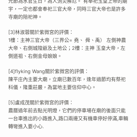
元節為水官生日，為人消災解厄。 有奉祀玉皇上帝的廟
宇，一定也都會奉祀三官大帝，同時三官大帝也是許多
寺廟的陪祀神。
[3]林淑蓉關於紫微宮的評價：
1樓：主神三官大帝（三界公= 堯、 舜、禹） 左側神農
大帝、右側城隍爺及土地公；2樓：主神 玉皇大帝，左
側道祖、右側金母娘娘。
[4]flyking Wang關於紫微宮的評價：
陳平庄內主要大廟，立廟已數百年，逢年過節均有祭祀
科儀，隆重莊嚴，為當地主要信仰中心。
[5]盧成茂關於紫微宮的評價：
農曆過年前去點光明燈，它們的停車場在廟的後面只能
一台車進出的小路進入,路口兩邊又有機車停好停滿,車輛
轉彎進入要小心.