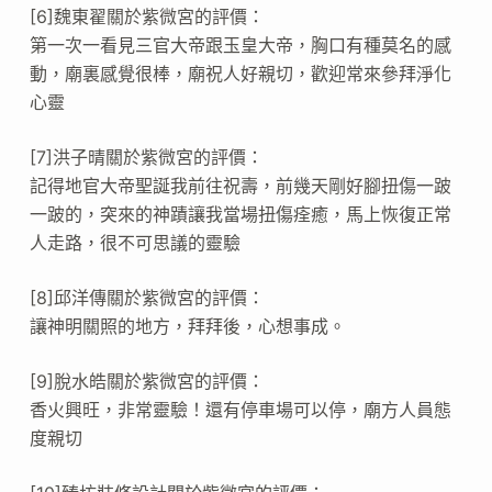
[6]魏東翟關於紫微宮的評價：
第一次一看見三官大帝跟玉皇大帝，胸口有種莫名的感
動，廟裏感覺很棒，廟祝人好親切，歡迎常來參拜淨化
心靈
[7]洪子晴關於紫微宮的評價：
記得地官大帝聖誕我前往祝壽，前幾天剛好腳扭傷一跛
一跛的，突來的神蹟讓我當場扭傷痊癒，馬上恢復正常
人走路，很不可思議的靈驗
[8]邱洋傳關於紫微宮的評價：
讓神明關照的地方，拜拜後，心想事成。
[9]脫水皓關於紫微宮的評價：
香火興旺，非常靈驗！還有停車場可以停，廟方人員態
度親切