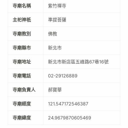
寺廟名稱
紫竹禪寺
主祀神祇
準提菩薩
寺廟教別
佛教
寺廟縣市
新北市
寺廟地址
新北市新店區五峰路67巷16號
寺廟電話
02-29126889
寺廟負責人
郝寶華
寺廟經度
121.547172546387
寺廟緯度
24.9679870605469