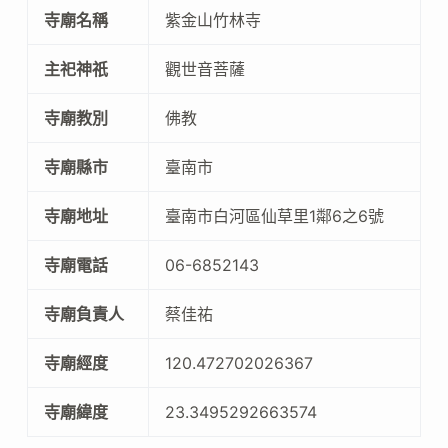
寺廟名稱
紫金山竹林寺
主祀神祇
觀世音菩薩
寺廟教別
佛教
寺廟縣市
臺南市
寺廟地址
臺南市白河區仙草里1鄰6之6號
寺廟電話
06-6852143
寺廟負責人
蔡佳祐
寺廟經度
120.472702026367
寺廟緯度
23.3495292663574