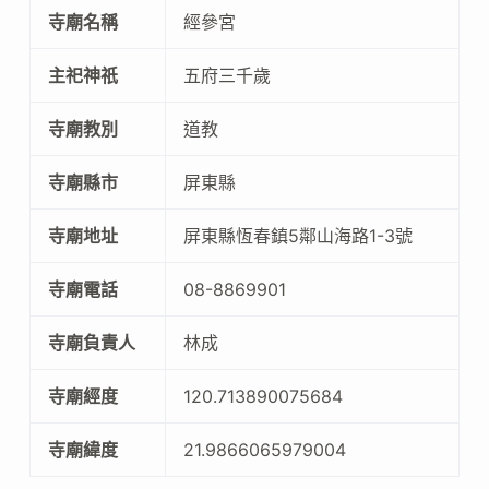
寺廟名稱
經參宮
主祀神祇
五府三千歲
寺廟教別
道教
寺廟縣市
屏東縣
寺廟地址
屏東縣恆春鎮5鄰山海路1-3號
寺廟電話
08-8869901
寺廟負責人
林成
寺廟經度
120.713890075684
寺廟緯度
21.9866065979004