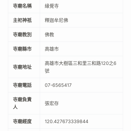
寺廟名稱
緣覺寺
主祀神祇
釋迦牟尼佛
寺廟教別
佛教
寺廟縣市
高雄市
高雄市大樹區三和里三和路120之6
寺廟地址
號
寺廟電話
07-6565417
寺廟負責
張宏存
人
寺廟經度
120.427673339844