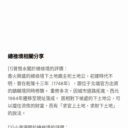
總祿境相關分享
[1]曾恨水關於總祿境的評價：
香火興盛的總祿境下土地廟主祀土地公，初建時代不
明，曾在乾隆十三年（1748年），跟位于北端官方出資
的鎮轅境同時修醮。 重修多次，因城市道路拓寬、西元
1984年遷移至現址落成。 居相對下坡處的下土地公，可
以擋住流佚的財富，而有「求官上土地，求財下土地」
的說法。
[2]小瀧源關於總祿境的評價：