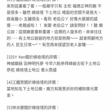
來到這裏看了看，一般廟宇只有 主祀 福德正神的廟 不
是很多，雖然 總祿境 下土地公 裡面的空間不是很大，
麻雀雖小 五臟俱全，看到 老伯公ㄚ 好像大舅舅的感
覺⋯⋯老親戚啦！！ 來跟 老伯公ㄚ 請安問好！！聽 廟
公說：這間廟要重新重建，這裡的人蠻多的，來來往往
的⋯⋯有土地公爺爺的地方就是熱鬧～～ 超會照顧地方
的人 民生日常～^ ^ 有空再來探望您老人家囉⋯⋯
[3]SY Ken關於總祿境的評價：
神威顯赫 因神明托夢 今早六點參拜總爺古街下土地公
恭祝 總祿境土地公 香火鼎盛
[4]江鐵男關於總祿境的評價：
當地知名下土地公廟，廟方有販售折好的補財庫元寶
金。
[5]林米娜關於總祿境的評價：