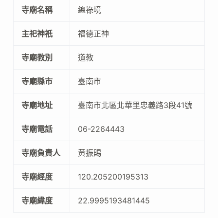
寺廟名稱
總祿境
主祀神祇
福德正神
寺廟教別
道教
寺廟縣市
臺南市
寺廟地址
臺南市北區北華里忠義路3段41號
寺廟電話
06-2264443
寺廟負責人
黃振賜
寺廟經度
120.205200195313
寺廟緯度
22.9995193481445