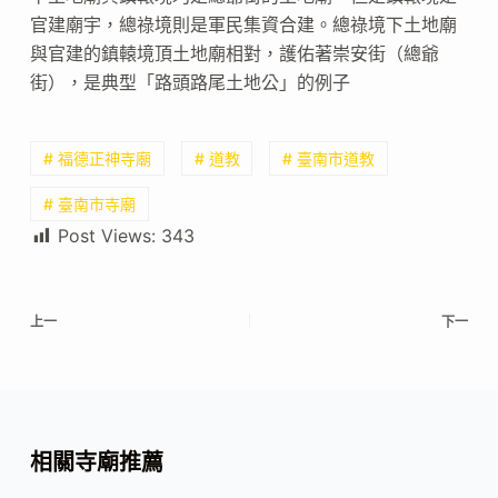
官建廟宇，總祿境則是軍民集資合建。總祿境下土地廟
與官建的鎮轅境頂土地廟相對，護佑著崇安街（總爺
街），是典型「路頭路尾土地公」的例子
# 福德正神寺廟
# 道教
# 臺南市道教
# 臺南市寺廟
Post Views:
343
上一
下一
相關寺廟推薦