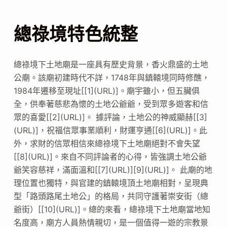
總祿境特色統整
總祿境下土地廟是一座具有歷史背景，香火鼎盛的土地
公廟。該廟初建時代不詳，1748年與鎮轅境同時修醮，
1984年遷移至現址[[1](URL)]。廟宇雖小，但五臟俱
全，供奉著慈悲為懷的土地公爺爺，受到眾多遊客和信
眾的喜愛[[2](URL)]。 據評論，土地公的神威顯赫[[3]
(URL)]，祝福信眾事業順利，財運亨通[[6](URL)]。此
外，求財的信眾相信來總祿境下土地廟絕對不會失望
[[8](URL)]。來自不同評論者的心得，皆強調土地公爺
爺笑容慈祥，滿面溫和[[7](URL)][9](URL)]。 此廟的地
理位置也獨特，與官建的鎮轅境頂土地廟相對，呈現典
型「路頭路尾土地公」的格局，共同守護著崇安街（總
爺街）[[10](URL)]。總的來看，總祿境下土地廟當地知
名度高，廟方人員熱情親切，是一個值得一遊的宗教景