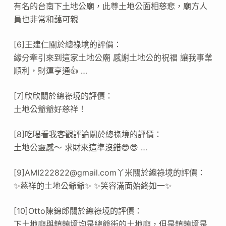
有名的台南下土地公廟，此尊土地公面相慈悲，廟方人
員也非常和藹可親
[6]王建仁關於總祿境的評價：
緣分牽引來到這家土地公廟 感謝土地公的祝福 讓我事業
順利，財運亨通👍 …
[7]欣欣關於總祿境的評價：
土地公爺爺好慈祥！
[8]吃喝看我客觀評論關於總祿境的評價：
土地公靈感～ 求財來這準沒錯😎😎 …
[9]
AMI222822@gmail.com
丫米關於總祿境的評價：
✨慈祥的土地公爺爺✨ ✨笑容滿面始終如一✨
[10]Otto陳錦郎關於總祿境的評價：
下土地廟與鎮轅境均是總爺街的土地廟，但是鎮轅境是