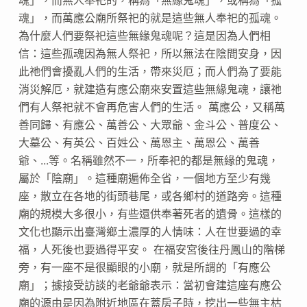
魂」，而萬應公廟所祭祀的就是這些無人奉祀的孤魂。
為什麼人們要祭祀這些無緣鬼魂呢？這是因為人們相
信：這些孤魂因為無人祭祀，所以無法在陰間安身，因
此祂們會擾亂人們的生活，帶來災厄；而人們為了要能
消災解厄，就建造有應公廟來安置這些無緣鬼魂，讓祂
們有人祭祀就不會再危害人們的生活。 萬應公，又稱萬
善同歸、有應公、萬善公、大眾爺、金斗公、普度公、
大墓公、有英公、百姓公、萬恩主、萬恩公、萬善
爺、...等。名稱雖然不一，所奉祀的都是無緣的鬼魂，
屬於「陰廟」。這種廟遍佈全省，一個地方至少有幾
座，散立在各地的街頭巷尾，或各鄉村的道路旁。這種
廟的規模大多很小，有些還供奉著死者的遺骨。這樣的
文化也顯示出臺灣鄉土濃厚的人情味：人在世要過的幸
福，人死後也要過得平安。 在福安宮後往丹鳳山的階梯
旁，有一座不是很顯眼的小廟，就是所謂的「有應公
廟」；據接受訪談的老爺爺表示：當初會建這座有應公
廟的源由是因為附近地區在蓋房子時，挖出一些無主枯