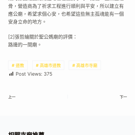
骨，營造商為了祈求工程進行順利與平安，所以建立有
應公廟，希望求個心安，也希望這些無主孤魂能有一個
安身立命的地方。
[2]張哲綸關於聖公媽廟的評價：
路邊的一間廟。
# 道教
# 高雄市道教
# 高雄市寺廟
Post Views:
375
上一
下一