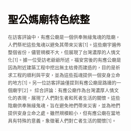
聖公媽廟特色統整
在訪客評論中，有應公廟是一個供奉無緣鬼魂的陰廟，
人們祭祀這些鬼魂以避免其帶來災害[1]。這些廟宇遍佈
整個省份，儘管規模不大，但展現了台灣濃厚的人情文
化[1]。據一位受訪老爺爺所述，福安宮後的有應公廟是
因為附近建築工程中挖出無主枯骨而建造的，目的是祈
求工程的順利與平安，並為這些孤魂提供一個安身立命
的地方[1]。另一位訪客評論僅提到有應公廟是路邊的一
個廟宇[2]。 綜合評論：有應公廟作為台灣濃厚人情文
化的表現，展現了人們對生者和死者生活的關懷。這些
陰廟供奉無緣鬼魂，旨在避免祂們帶來災害，並為祂們
提供安身立命之處。雖然規模較小，但有應公廟在當地
具有特殊的意義，象徵著人們對亡者生活的關懷[1]。