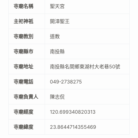
寺廟名稱
聖天宮
主祀神祇
開漳聖王
寺廟教別
道教
寺廟縣市
南投縣
寺廟地址
南投縣名間鄉東湖村大老巷50號
寺廟電話
049-2738275
寺廟負責人
陳志侃
寺廟經度
120.699340820313
寺廟緯度
23.8644714355469