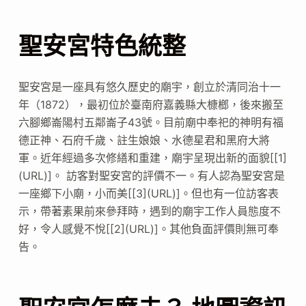
聖安宮特色統整
聖安宮是一座具有悠久歷史的廟宇，創立於清同治十一
年（1872），最初位於臺南府嘉義縣大槺榔，後來搬至
六腳鄉崙陽村五鄰崙子43號。目前廟中奉祀的神明有福
德正神、石府千歲、註生娘娘、水德星君和黑府大將
軍。近年經過多次修繕和重建，廟宇呈現出新的面貌[[1]
(URL)]。 訪客對聖安宮的評價不一。有人認為聖安宮是
一座鄉下小廟，小而美[[3](URL)]。但也有一位訪客表
示，帶著素果前來參拜時，遇到的廟宇工作人員態度不
好，令人感覺不悅[[2](URL)]。其他負面評價則無可奉
告。