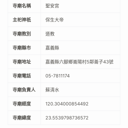
寺廟名稱
聖安宮
主祀神祇
保生大帝
寺廟教別
道教
寺廟縣市
嘉義縣
寺廟地址
嘉義縣六腳鄉崙陽村5鄰菕子43號
寺廟電話
05-7811174
寺廟負責人
蘇清水
寺廟經度
120.304000854492
寺廟緯度
23.5539798736572