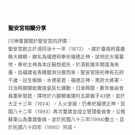
聖安宮相關分享
[1]神童寶關於聖安宮的評價：
聖安宮創立於清同治十一年（1872），建於臺南府嘉義
縣大槺榔，廟名為福德祠奉祀福德正神，該地近大塚墓
地，奉祀主神為本庄蘇姓祖先，於清乾隆年間渡海來
臺，自福建省青礁龍湫分靈而來，聖安宮陪祀神有石府
千歲、註生娘娘、水德星君、福德正神、黑府大將軍。
日治時期開始實施皇民化運動，日漸興廢，數年後由會
員重新發起，擇地於六腳鄉崙陽村五鄰崙子43號，並於
大正十三年（1924），入火安座，仍奉祀福德正神，民
國八十二年（1993）再次重建並成立管理委員會，公推
蘇東山為重建委員，並於民國八十三年(1994)動土，且
於民國八十四年（1995）完成。