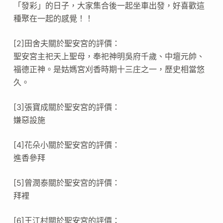
「發彩」的日子，大家集合後一起坐車出發，好喜歡這
種聚在一起的感覺！！
[2]田舍夫關於聖安宮的評價：
聖安宮主祀天上聖母，奉祀神明吳府千歲、中壇元帥、
福德正神。是姑媽宮刈香時期十三庄之一，歷史相當悠
久。
[3]張寶成關於聖安宮的評價：
嫌惡設施
[4]花朵小關於聖安宮的評價：
進香參拜
[5]曾潤泰關於聖安宮的評價：
拜裡
[6]王江村關於聖安宮的評價：