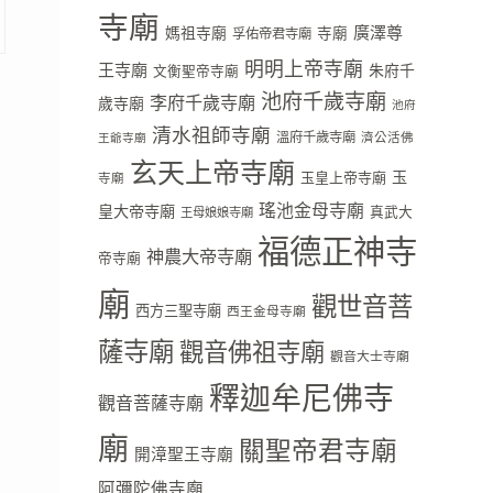
寺廟
廣澤尊
媽祖寺廟
寺廟
孚佑帝君寺廟
明明上帝寺廟
王寺廟
朱府千
文衡聖帝寺廟
池府千歲寺廟
李府千歲寺廟
歲寺廟
池府
清水祖師寺廟
溫府千歲寺廟
濟公活佛
王爺寺廟
玄天上帝寺廟
玉
玉皇上帝寺廟
寺廟
瑤池金母寺廟
皇大帝寺廟
真武大
王母娘娘寺廟
福德正神寺
神農大帝寺廟
帝寺廟
廟
觀世音菩
西方三聖寺廟
西王金母寺廟
薩寺廟
觀音佛祖寺廟
觀音大士寺廟
釋迦牟尼佛寺
觀音菩薩寺廟
廟
關聖帝君寺廟
開漳聖王寺廟
阿彌陀佛寺廟