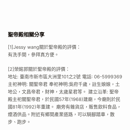
聖帝殿相關分享
[1]Jessy wang關於聖帝殿的評價：
有洗手間，參拜真方便。
[2]榮銘郭關於聖帝殿的評價：
地址: 臺南市新市區大洲里101之2號 電話: 06-5999369
主祀神明: 關聖帝君 奉祀神明:吳府千歲，註生娘娘，土
地公，文昌帝君，財神，太歲星君等。 建立沿革: 聖帝
殿主祀關聖帝君，於民國57年(1968)建廟，今廟則於民
國81年(1992)年重建。 廟旁有雜貨店，販售飲料食品，
煙酒供品。附近有鄉間產業道路，可以騎腳踏車，散
步、跑步。