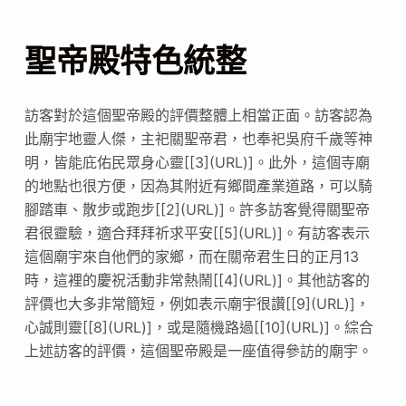
聖帝殿特色統整
訪客對於這個聖帝殿的評價整體上相當正面。訪客認為
此廟宇地靈人傑，主祀關聖帝君，也奉祀吳府千歲等神
明，皆能庇佑民眾身心靈[[3](URL)]。此外，這個寺廟
的地點也很方便，因為其附近有鄉間產業道路，可以騎
腳踏車、散步或跑步[[2](URL)]。許多訪客覺得關聖帝
君很靈驗，適合拜拜祈求平安[[5](URL)]。有訪客表示
這個廟宇來自他們的家鄉，而在關帝君生日的正月13
時，這裡的慶祝活動非常熱鬧[[4](URL)]。其他訪客的
評價也大多非常簡短，例如表示廟宇很讚[[9](URL)]，
心誠則靈[[8](URL)]，或是隨機路過[[10](URL)]。綜合
上述訪客的評價，這個聖帝殿是一座值得參訪的廟宇。